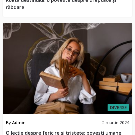
răbdare
DIVERSE
By
Admin
2 martie 2024
O lecție despre fericire și tristețe: povești umane