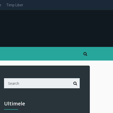
e
Timp Liber
Ultimele