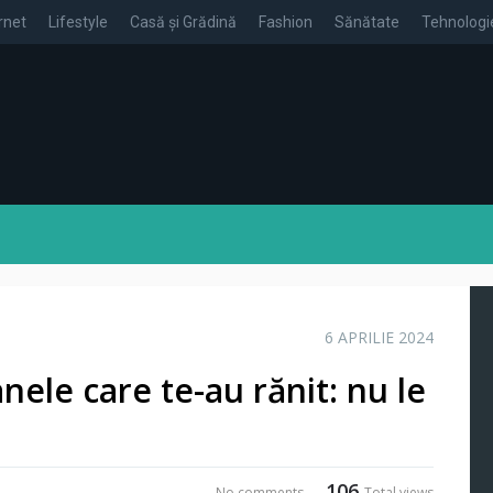
rnet
Lifestyle
Casă și Grădină
Fashion
Sănătate
Tehnologi
6 APRILIE 2024
nele care te-au rănit: nu le
106
No comments
Total views