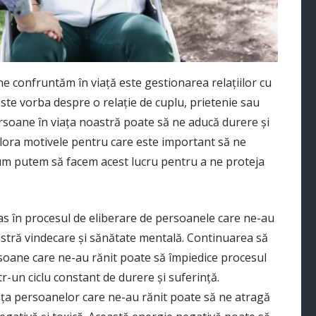
 ne confruntăm în viață este gestionarea relațiilor cu
este vorba despre o relație de cuplu, prietenie sau
ersoane în viața noastră poate să ne aducă durere și
plora motivele pentru care este important să ne
cum putem să facem acest lucru pentru a ne proteja
pas în procesul de eliberare de persoanele care ne-au
astră vindecare și sănătate mentală. Continuarea să
soane care ne-au rănit poate să împiedice procesul
r-un ciclu constant de durere și suferință.
nța persoanelor care ne-au rănit poate să ne atragă