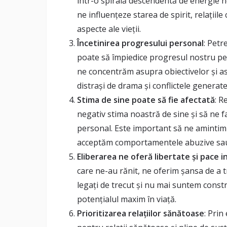
într-o spirală descendentă de energie n
ne influențeze starea de spirit, relațiile 
aspecte ale vieții.
Încetinirea progresului personal
: Petr
poate să împiedice progresul nostru pers
ne concentrăm asupra obiectivelor și a
distrași de drama și conflictele generate 
Stima de sine poate să fie afectată
: R
negativ stima noastră de sine și să ne f
personal. Este important să ne amintim c
acceptăm comportamentele abuzive sau 
Eliberarea ne oferă libertate și pace i
care ne-au rănit, ne oferim șansa de a 
legați de trecut și nu mai suntem constr
potențialul maxim în viață.
Prioritizarea relațiilor sănătoase
: Prin