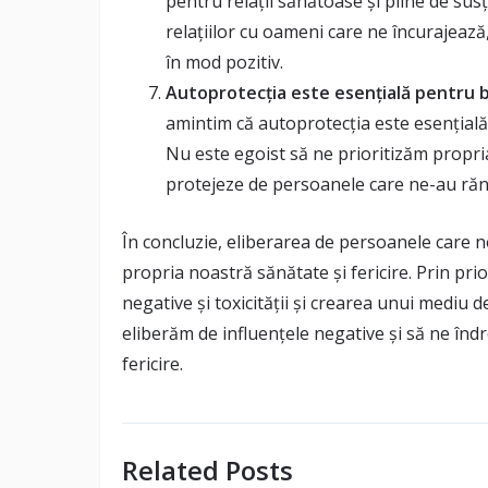
pentru relații sănătoase și pline de su
relațiilor cu oameni care ne încurajează
în mod pozitiv.
Autoprotecția este esențială pentru 
amintim că autoprotecția este esențial
Nu este egoist să ne prioritizăm propria 
protejeze de persoanele care ne-au rănit
În concluzie, eliberarea de persoanele care ne
propria noastră sănătate și fericire. Prin prio
negative și toxicității și crearea unui mediu d
eliberăm de influențele negative și să ne înd
fericire.
Related Posts