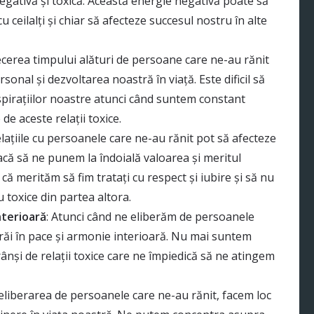
egativă și toxică. Această energie negativă poate să
cu ceilalți și chiar să afecteze succesul nostru în alte
ecerea timpului alături de persoane care ne-au rănit
onal și dezvoltarea noastră în viață. Este dificil să
spirațiilor noastre atunci când suntem constant
de aceste relații toxice.
elațiile cu persoanele care ne-au rănit pot să afecteze
acă să ne punem la îndoială valoarea și meritul
ă merităm să fim tratați cu respect și iubire și să nu
toxice din partea altora.
nterioară
: Atunci când ne eliberăm de persoanele
trăi în pace și armonie interioară. Nu mai suntem
ânși de relații toxice care ne împiedică să ne atingem
 eliberarea de persoanele care ne-au rănit, facem loc