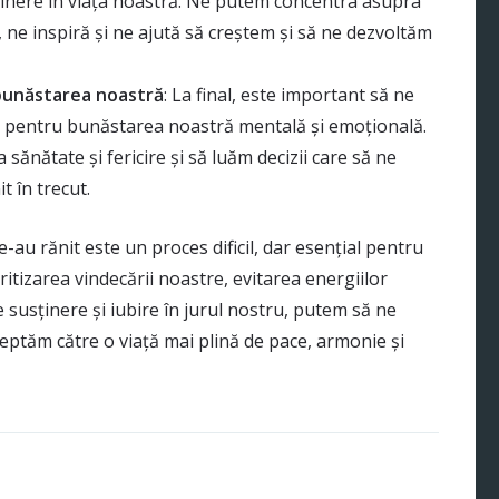
sținere în viața noastră. Ne putem concentra asupra
, ne inspiră și ne ajută să creștem și să ne dezvoltăm
bunăstarea noastră
: La final, este important să ne
ă pentru bunăstarea noastră mentală și emoțională.
sănătate și fericire și să luăm decizii care să ne
 în trecut.
-au rănit este un proces dificil, dar esențial pentru
ritizarea vindecării noastre, evitarea energiilor
e susținere și iubire în jurul nostru, putem să ne
reptăm către o viață mai plină de pace, armonie și