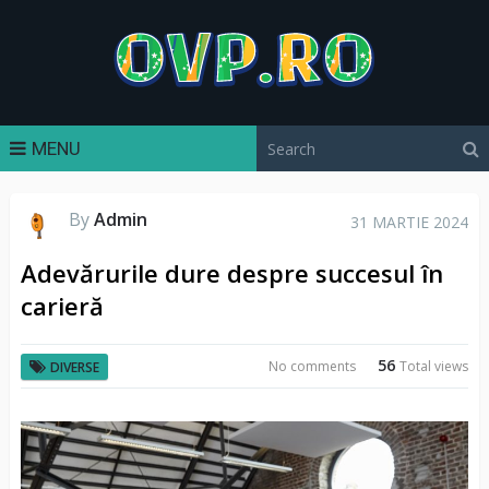
MENU
By
Admin
31 MARTIE 2024
Adevărurile dure despre succesul în
carieră
56
No comments
Total views
DIVERSE