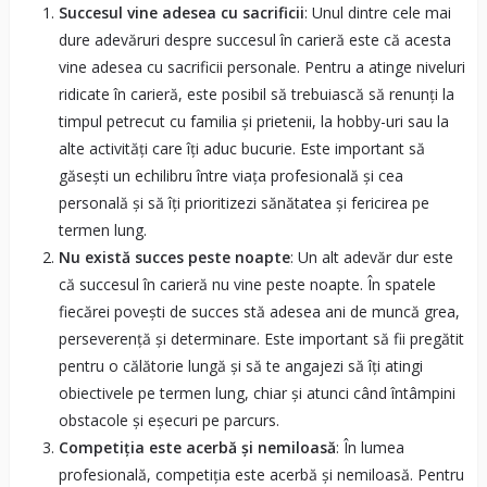
Succesul vine adesea cu sacrificii
: Unul dintre cele mai
dure adevăruri despre succesul în carieră este că acesta
vine adesea cu sacrificii personale. Pentru a atinge niveluri
ridicate în carieră, este posibil să trebuiască să renunți la
timpul petrecut cu familia și prietenii, la hobby-uri sau la
alte activități care îți aduc bucurie. Este important să
găsești un echilibru între viața profesională și cea
personală și să îți prioritizezi sănătatea și fericirea pe
termen lung.
Nu există succes peste noapte
: Un alt adevăr dur este
că succesul în carieră nu vine peste noapte. În spatele
fiecărei povești de succes stă adesea ani de muncă grea,
perseverență și determinare. Este important să fii pregătit
pentru o călătorie lungă și să te angajezi să îți atingi
obiectivele pe termen lung, chiar și atunci când întâmpini
obstacole și eșecuri pe parcurs.
Competiția este acerbă și nemiloasă
: În lumea
profesională, competiția este acerbă și nemiloasă. Pentru