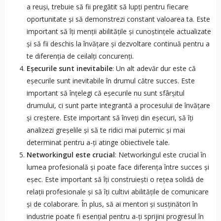
a reuși, trebuie să fii pregătit să lupți pentru fiecare
oportunitate și să demonstrezi constant valoarea ta. Este
important să îți menții abilitățile și cunoștințele actualizate
și să fii deschis la învățare și dezvoltare continuă pentru a
te diferenția de ceilalți concurenți.
Eșecurile sunt inevitabile
: Un alt adevăr dur este că
eșecurile sunt inevitabile în drumul către succes. Este
important să înțelegi că eșecurile nu sunt sfârșitul
drumului, ci sunt parte integrantă a procesului de învățare
și creștere. Este important să înveți din eșecuri, să îți
analizezi greșelile și să te ridici mai puternic și mai
determinat pentru a-ți atinge obiectivele tale.
Networkingul este crucial
: Networkingul este crucial în
lumea profesională și poate face diferența între succes și
eșec. Este important să îți construiești o rețea solidă de
relații profesionale și să îți cultivi abilitățile de comunicare
și de colaborare. În plus, să ai mentori și susținători în
industrie poate fi esențial pentru a-ți sprijini progresul în