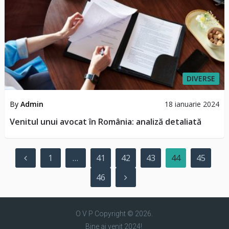
DIVERSE
By
Admin
18 ianuarie 2024
Venitul unui avocat în România: analiză detaliată
Paginație
1
…
41
42
43
44
45
articole
46
O V P
Copyright © 2026.
Bine ai venit 2024!