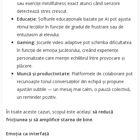
sau exerciții mindfulness exact atunci când senzorii
detectează stres crescut.
Educație:
Softurile educaționale bazate pe AI pot ajusta
ritmul lecțiilor în funcție de gradul de frustrare sau de
entuziasm al elevului.
Gaming:
Jocurile video adaptive pot schimba dificultatea
în funcție de emoția jucătorului, creând experiențe
personalizate care mențin echilibrul între provocare și
plăcere.
Muncă și productivitate:
Platformele de colaborare pot
recunoaște tonul conversațiilor din echipă și propune
ajustări subtile — un mesaj mai calm, o pauză colectivă,
un reminder pozitiv.
În toate aceste cazuri, scopul este același:
să reducă
fricțiunea și să amplifice starea de bine
.
Emoția ca interfață