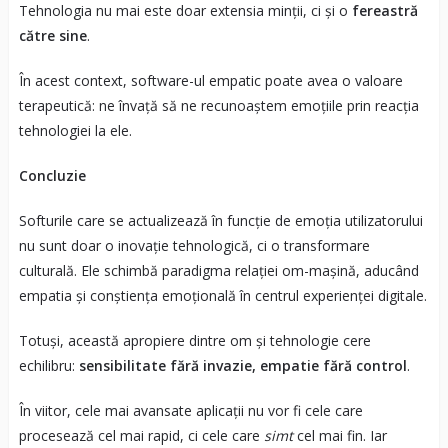
Tehnologia nu mai este doar extensia minții, ci și o
fereastră
către sine
.
În acest context, software-ul empatic poate avea o valoare
terapeutică: ne învață să ne recunoaștem emoțiile prin reacția
tehnologiei la ele.
Concluzie
Softurile care se actualizează în funcție de emoția utilizatorului
nu sunt doar o inovație tehnologică, ci o transformare
culturală. Ele schimbă paradigma relației om-mașină, aducând
empatia și conștiența emoțională în centrul experienței digitale.
Totuși, această apropiere dintre om și tehnologie cere
echilibru:
sensibilitate fără invazie, empatie fără control
.
În viitor, cele mai avansate aplicații nu vor fi cele care
procesează cel mai rapid, ci cele care
simt
cel mai fin. Iar