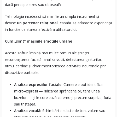
dacă percepe stres sau oboseală.
Tehnologia încetează să mai fie un simplu instrument și
devine
un partener relațional
, capabil să adapteze experiența
în funcție de starea afectivă a utilizatorului.
Cum „simt” mașinile emoțiile umane
Aceste softuri îmbină mai multe ramuri ale științei:
recunoașterea facială, analiza vocii, detectarea gesturilor,
ritmul cardiac și chiar monitorizarea activității neuronale prin
dispozitive purtabile.
Analiza expresiilor faciale:
Camerele pot identifica
micro-expresii — ridicarea sprâncenelor, tensiunea
buzelor — și le corelează cu emoții precum surpriza, furia
sau tristețea.
Analiza vocală:
Schimbările subtile de ton, volum sau