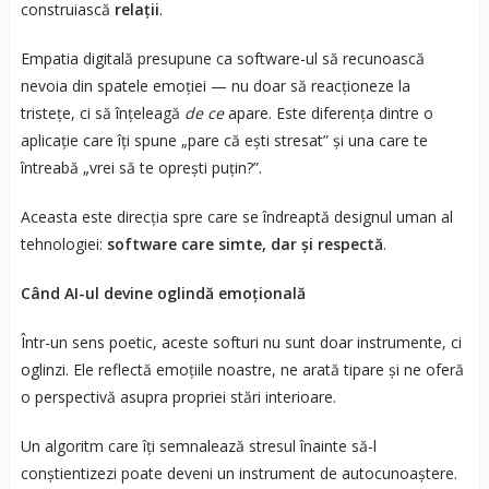
construiască
relații
.
Empatia digitală presupune ca software-ul să recunoască
nevoia din spatele emoției — nu doar să reacționeze la
tristețe, ci să înțeleagă
de ce
apare. Este diferența dintre o
aplicație care îți spune „pare că ești stresat” și una care te
întreabă „vrei să te oprești puțin?”.
Aceasta este direcția spre care se îndreaptă designul uman al
tehnologiei:
software care simte, dar și respectă
.
Când AI-ul devine oglindă emoțională
Într-un sens poetic, aceste softuri nu sunt doar instrumente, ci
oglinzi. Ele reflectă emoțiile noastre, ne arată tipare și ne oferă
o perspectivă asupra propriei stări interioare.
Un algoritm care îți semnalează stresul înainte să-l
conștientizezi poate deveni un instrument de autocunoaștere.