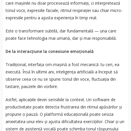
care mașinile nu doar procesează informații, ci interpretează
tonul vocii, expresiile faciale, ritmul respirației sau chiar micro-
expresiile pentru a ajusta experiența în timp real.
Este o transformare subtilă, dar fundamentală — una care
poate face tehnologia mai umană, dar și mai responsabilă.
De la interacțiune la conexiune emoțională
Tradițional, interfața om-mașină a fost mecanică: tu ceri, ea
execută. Însă în ultimii ani, inteligența artificială a început să
observe ceea ce nu se spune: tonul din voce, fluctuația din
tastare, pauzele din vorbire.
Astfel, aplicațiile devin sensibile la context. Un software de
productivitate poate detecta frustrarea din ritmul apăsărilor și
propune o pauză. O platformă educațională poate sesiza
anxietatea unui elev și ajusta dificultatea exercițiilor. Chiar și un
sistem de asistență vocală poate schimba tonul răspunsului