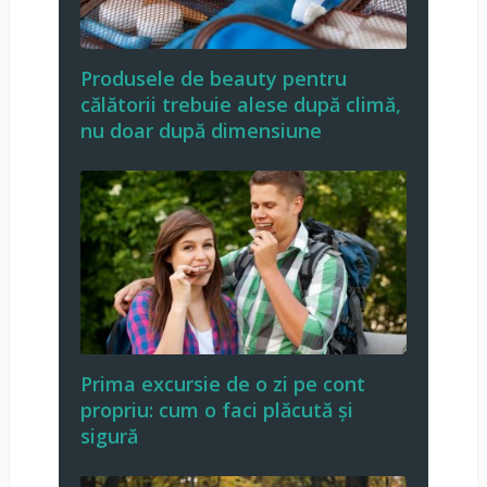
Produsele de beauty pentru
călătorii trebuie alese după climă,
nu doar după dimensiune
Prima excursie de o zi pe cont
propriu: cum o faci plăcută și
sigură