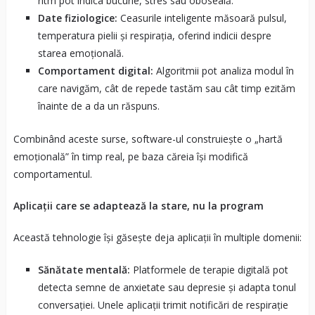
ritm pot indica bucurie, stres sau oboseală.
Date fiziologice:
Ceasurile inteligente măsoară pulsul,
temperatura pielii și respirația, oferind indicii despre
starea emoțională.
Comportament digital:
Algoritmii pot analiza modul în
care navigăm, cât de repede tastăm sau cât timp ezităm
înainte de a da un răspuns.
Combinând aceste surse, software-ul construiește o „hartă
emoțională” în timp real, pe baza căreia își modifică
comportamentul.
Aplicații care se adaptează la stare, nu la program
Această tehnologie își găsește deja aplicații în multiple domenii:
Sănătate mentală:
Platformele de terapie digitală pot
detecta semne de anxietate sau depresie și adapta tonul
conversației. Unele aplicații trimit notificări de respirație