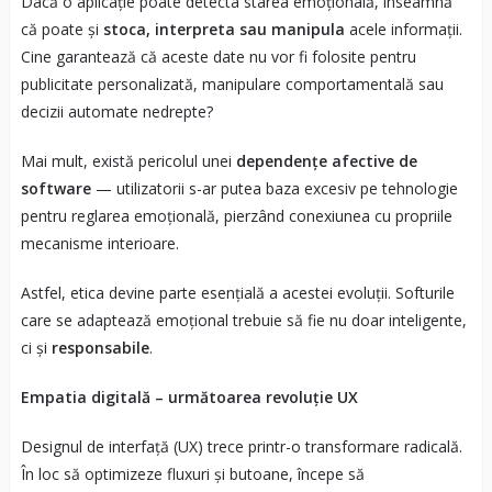
Dacă o aplicație poate detecta starea emoțională, înseamnă
că poate și
stoca, interpreta sau manipula
acele informații.
Cine garantează că aceste date nu vor fi folosite pentru
publicitate personalizată, manipulare comportamentală sau
decizii automate nedrepte?
Mai mult, există pericolul unei
dependențe afective de
software
— utilizatorii s-ar putea baza excesiv pe tehnologie
pentru reglarea emoțională, pierzând conexiunea cu propriile
mecanisme interioare.
Astfel, etica devine parte esențială a acestei evoluții. Softurile
care se adaptează emoțional trebuie să fie nu doar inteligente,
ci și
responsabile
.
Empatia digitală – următoarea revoluție UX
Designul de interfață (UX) trece printr-o transformare radicală.
În loc să optimizeze fluxuri și butoane, începe să