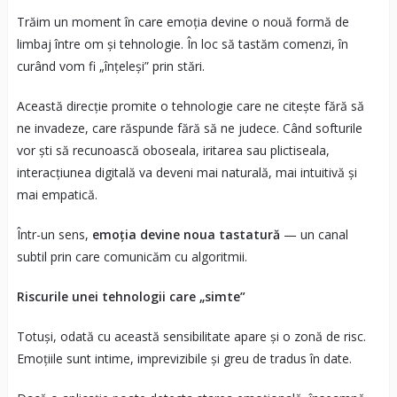
Trăim un moment în care emoția devine o nouă formă de
limbaj între om și tehnologie. În loc să tastăm comenzi, în
curând vom fi „înțeleși” prin stări.
Această direcție promite o tehnologie care ne citește fără să
ne invadeze, care răspunde fără să ne judece. Când softurile
vor ști să recunoască oboseala, iritarea sau plictiseala,
interacțiunea digitală va deveni mai naturală, mai intuitivă și
mai empatică.
Într-un sens,
emoția devine noua tastatură
— un canal
subtil prin care comunicăm cu algoritmii.
Riscurile unei tehnologii care „simte”
Totuși, odată cu această sensibilitate apare și o zonă de risc.
Emoțiile sunt intime, imprevizibile și greu de tradus în date.