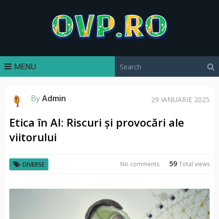
MENU
By
Admin
29 IANUARIE 2025
Etica în AI: Riscuri și provocări ale
viitorului
59
No comments
Total views
DIVERSE