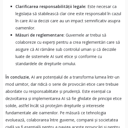
Clarificarea responsabilității legale:
Este necesar ca
legislația să stabilească clar cine este responsabil în cazul
în care AI ia decizii care au un impact semnificativ asupra
oamenilor.
Măsuri de reglementare:
Guvernele ar trebui să
colaboreze cu experți pentru a crea reglementări care să
asigure că AI rămâne sub controlul uman și că deciziile
luate de sistemele AI sunt etice și conforme cu
standardele de drepturile omului.
În concluzie
, AI are potențialul de a transforma lumea într-un
mod uimitor, dar ridică o serie de provocări etice care trebuie
abordate cu responsabilitate și prudență. Este esențial ca
dezvoltarea și implementarea AI să fie ghidate de principii etice
solide, astfel încât să protejăm drepturile și interesele
fundamentale ale oamenilor. Pe măsură ce tehnologia
evoluează, colaborarea între guverne, companii și societatea
civilă va fi esențială pentru a naviga aceste provocări și pentru