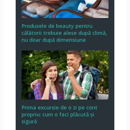
Produsele de beauty pentru
călătorii trebuie alese după climă,
nu doar după dimensiune
Prima excursie de o zi pe cont
propriu: cum o faci plăcută și
sigură