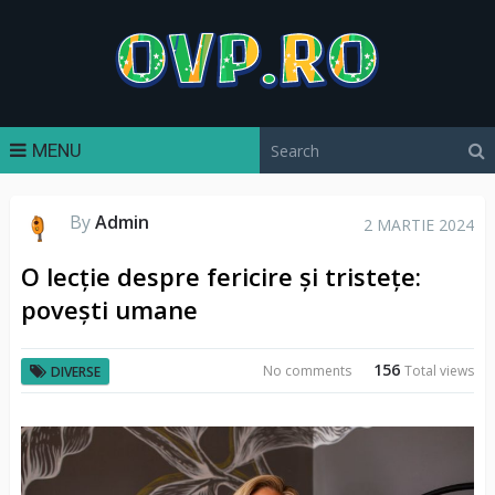
MENU
By
Admin
2 MARTIE 2024
O lecție despre fericire și tristețe:
povești umane
156
No comments
Total views
DIVERSE