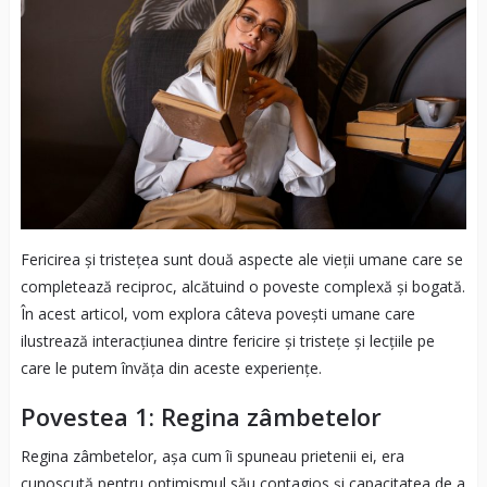
Fericirea și tristețea sunt două aspecte ale vieții umane care se
completează reciproc, alcătuind o poveste complexă și bogată.
În acest articol, vom explora câteva povești umane care
ilustrează interacțiunea dintre fericire și tristețe și lecțiile pe
care le putem învăța din aceste experiențe.
Povestea 1: Regina zâmbetelor
Regina zâmbetelor, așa cum îi spuneau prietenii ei, era
cunoscută pentru optimismul său contagios și capacitatea de a