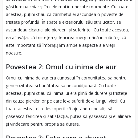
găsi lumina chiar și în cele mai întunecate momente. Cu toate
acestea, puțini știau că zâmbetul ei ascundea o poveste de
tristețe profundă. În spatele exteriorului său strălucitor, se
ascundeau cicatrici ale pierderii și suferinței. Cu toate acestea,
ea a învățat că tristețea și fericirea merg mână în mână și că
este important să îmbrățișăm ambele aspecte ale vieții
noastre.
Povestea 2: Omul cu inima de aur
Omul cu inima de aur era cunoscut în comunitatea sa pentru
generozitatea și bunătatea sa necondiționată. Cu toate
acestea, puțini știau că inima lui era plină de durere și tristețe
din cauza pierderilor pe care le-a suferit de-a lungul vieții. Cu
toate acestea, el a descoperit că ajutându-i pe alții să
găsească fericirea și satisfacția, putea să găsească și el alinare
și vindecare pentru propria sa durere.
Povestea 3: Fata care a zburat