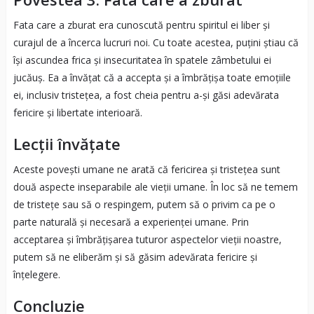
Fata care a zburat era cunoscută pentru spiritul ei liber și
curajul de a încerca lucruri noi. Cu toate acestea, puțini știau că
își ascundea frica și insecuritatea în spatele zâmbetului ei
jucăuș. Ea a învățat că a accepta și a îmbrățișa toate emoțiile
ei, inclusiv tristețea, a fost cheia pentru a-și găsi adevărata
fericire și libertate interioară.
Lecții învățate
Aceste povești umane ne arată că fericirea și tristețea sunt
două aspecte inseparabile ale vieții umane. În loc să ne temem
de tristețe sau să o respingem, putem să o privim ca pe o
parte naturală și necesară a experienței umane. Prin
acceptarea și îmbrățișarea tuturor aspectelor vieții noastre,
putem să ne eliberăm și să găsim adevărata fericire și
înțelegere.
Concluzie