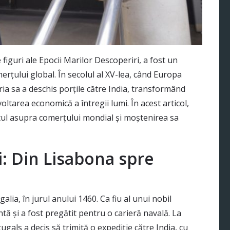
iguri ale Epocii Marilor Descoperiri, a fost un
erțului global. În secolul al XV-lea, când Europa
ria sa a deschis porțile către India, transformând
ltarea economică a întregii lumi. În acest articol,
ul asupra comerțului mondial și moștenirea sa
i: Din Lisabona spre
ia, în jurul anului 1460. Ca fiu al unui nobil
tă și a fost pregătit pentru o carieră navală. La
ugals a decis să trimită o expediție către India, cu