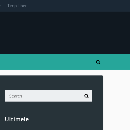
e
Timp Liber
Ultimele