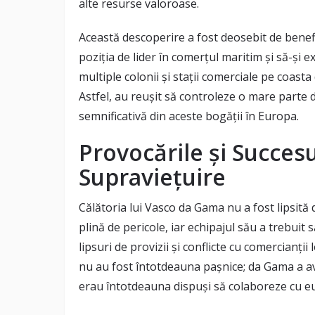
alte resurse valoroase.
Această descoperire a fost deosebit de benefi
poziția de lider în comerțul maritim și să-și 
multiple colonii și stații comerciale pe coasta 
Astfel, au reușit să controleze o mare parte 
semnificativă din aceste bogății în Europa.
Provocările și Succes
Supraviețuire
Călătoria lui Vasco da Gama nu a fost lipsită 
plină de pericole, iar echipajul său a trebuit 
lipsuri de provizii și conflicte cu comercianții l
nu au fost întotdeauna pașnice; da Gama a avut 
erau întotdeauna dispuși să colaboreze cu eu