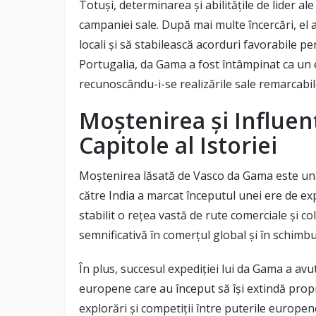
Totuși, determinarea și abilitățile de lider a
campaniei sale. După mai multe încercări, el a 
locali și să stabilească acorduri favorabile 
Portugalia, da Gama a fost întâmpinat ca un e
recunoscându-i-se realizările sale remarcabil
Moștenirea și Influen
Capitole al Istoriei
Moștenirea lăsată de Vasco da Gama este una
către India a marcat începutul unei ere de exp
stabilit o rețea vastă de rute comerciale și col
semnificativă în comerțul global și în schimbur
În plus, succesul expediției lui da Gama a avu
europene care au început să își extindă propr
explorări și competiții între puterile europe