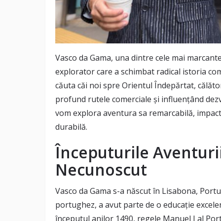
Vasco da Gama, una dintre cele mai marcante f
explorator care a schimbat radical istoria com
căuta căi noi spre Orientul Îndepărtat, călăto
profund rutele comerciale și influențând dezvo
vom explora aventura sa remarcabilă, impact
durabilă.
Începuturile Aventuri
Necunoscut
Vasco da Gama s-a născut în Lisabona, Portugal
portughez, a avut parte de o educație excelen
începutul anilor 1490, regele Manuel I al Port