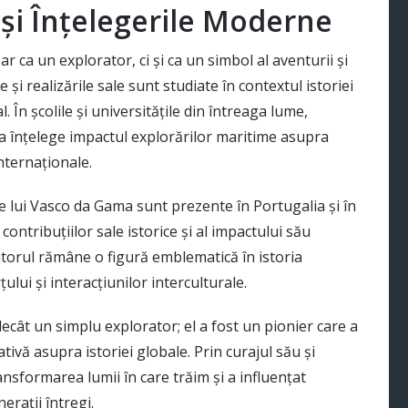
și Înțelegerile Moderne
 ca un explorator, ci și ca un simbol al aventurii și
 și realizările sale sunt studiate în contextul istoriei
. În școlile și universitățile din întreaga lume,
 a înțelege impactul explorărilor maritime asupra
nternaționale.
 lui Vasco da Gama sunt prezente în Portugalia și în
contribuțiilor sale istorice și al impactului său
atorul rămâne o figură emblematică în istoria
ului și interacțiunilor interculturale.
ecât un simplu explorator; el a fost un pionier care a
tivă asupra istoriei globale. Prin curajul său și
ransformarea lumii în care trăim și a influențat
erații întregi.