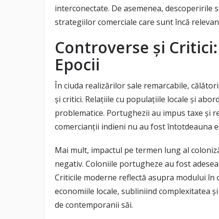
interconectate. De asemenea, descoperirile sa
strategiilor comerciale care sunt încă relevant
Controverse și Critici:
Epocii
În ciuda realizărilor sale remarcabile, călăto
și critici. Relațiile cu populațiile locale și a
problematice. Portughezii au impus taxe și regu
comercianții indieni nu au fost întotdeauna e
Mai mult, impactul pe termen lung al coloniză
negativ. Coloniile portugheze au fost adesea s
Criticile moderne reflectă asupra modului în c
economiile locale, subliniind complexitatea ș
de contemporanii săi.