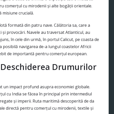
u comerțul cu mirodenii și alte bogății orientale.
 misiune crucială.
lotă formată din patru nave. Călătoria sa, care a
i și provocări. Navele au traversat Atlanticul, au
uns, în cele din urmă, în portul Calicut, pe coasta de
a posibilă navigarea de-a lungul coastelor Africii
sebit de importantă pentru comerțul european.
 Deschiderea Drumurilor
vut un impact profund asupra economiei globale.
ul cu India se făcea în principal prin intermediul
 regate și imperii. Ruta maritimă descoperită de da
ale directă pentru comerțul cu mirodenii, textile și