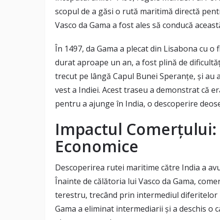
scopul de a găsi o rută maritimă directă pentr
Vasco da Gama a fost ales să conducă această
În 1497, da Gama a plecat din Lisabona cu o f
durat aproape un an, a fost plină de dificultăț
trecut pe lângă Capul Bunei Speranțe, și au aj
vest a Indiei. Acest traseu a demonstrat că er
pentru a ajunge în India, o descoperire deo
Impactul Comerțului:
Economice
Descoperirea rutei maritime către India a a
Înainte de călătoria lui Vasco da Gama, comerț
terestru, trecând prin intermediul diferitelor
Gama a eliminat intermediarii și a deschis o c