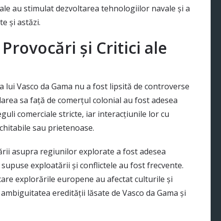
le au stimulat dezvoltarea tehnologiilor navale și a
e și astăzi.
 Provocări și Critici ale
ria lui Vasco da Gama nu a fost lipsită de controverse
bordarea sa față de comerțul colonial au fost adesea
li comerciale stricte, iar interacțiunile lor cu
chitabile sau prietenoase.
rii asupra regiunilor explorate a fost adesea
upuse exploatării și conflictele au fost frecvente.
are explorările europene au afectat culturile și
i ambiguitatea eredității lăsate de Vasco da Gama și