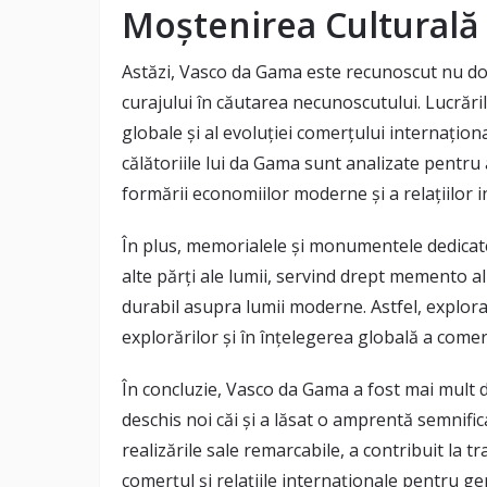
Moștenirea Culturală 
Astăzi, Vasco da Gama este recunoscut nu doar
curajului în căutarea necunoscutului. Lucrările
globale și al evoluției comerțului internațional
călătoriile lui da Gama sunt analizate pentru
formării economiilor moderne și a relațiilor i
În plus, memorialele și monumentele dedicate
alte părți ale lumii, servind drept memento al 
durabil asupra lumii moderne. Astfel, explor
explorărilor și în înțelegerea globală a comerț
În concluzie, Vasco da Gama a fost mai mult d
deschis noi căi și a lăsat o amprentă semnifica
realizările sale remarcabile, a contribuit la t
comerțul și relațiile internaționale pentru gen