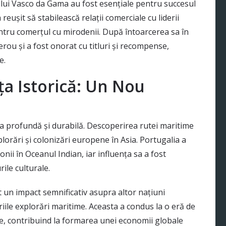
le lui Vasco da Gama au fost esențiale pentru succesul
reușit să stabilească relații comerciale cu liderii
pentru comerțul cu mirodenii. După întoarcerea sa în
rou și a fost onorat cu titluri și recompense,
e.
ța Istorică: Un Nou
 profundă și durabilă. Descoperirea rutei maritime
lorări și colonizări europene în Asia. Portugalia a
onii în Oceanul Indian, iar influența sa a fost
ile culturale.
t un impact semnificativ asupra altor națiuni
iile explorări maritime. Aceasta a condus la o eră de
ne, contribuind la formarea unei economii globale