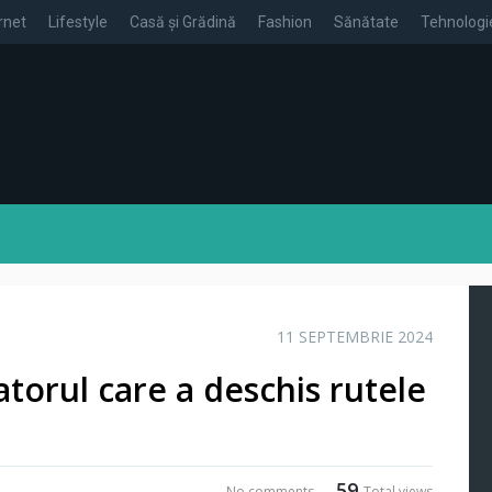
rnet
Lifestyle
Casă și Grădină
Fashion
Sănătate
Tehnologi
11 SEPTEMBRIE 2024
torul care a deschis rutele
59
No comments
Total views