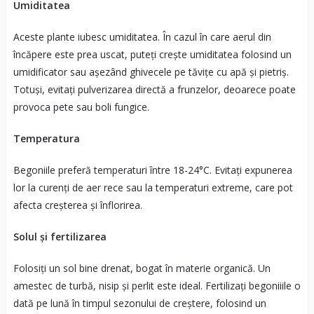
Umiditatea
Aceste plante iubesc umiditatea. În cazul în care aerul din
încăpere este prea uscat, puteți crește umiditatea folosind un
umidificator sau așezând ghivecele pe tăvițe cu apă și pietriș.
Totuși, evitați pulverizarea directă a frunzelor, deoarece poate
provoca pete sau boli fungice.
Temperatura
Begoniile preferă temperaturi între 18-24°C. Evitați expunerea
lor la curenți de aer rece sau la temperaturi extreme, care pot
afecta creșterea și înflorirea.
Solul și fertilizarea
Folosiți un sol bine drenat, bogat în materie organică. Un
amestec de turbă, nisip și perlit este ideal. Fertilizați begoniiile o
dată pe lună în timpul sezonului de creștere, folosind un