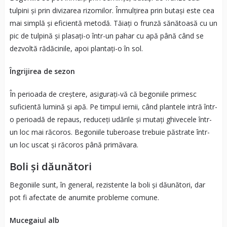
tulpini și prin divizarea rizomilor. Înmulțirea prin butași este cea
mai simplă și eficientă metodă. Tăiați o frunză sănătoasă cu un
pic de tulpină și plasați-o într-un pahar cu apă până când se
dezvoltă rădăcinile, apoi plantați-o în sol.
Îngrijirea de sezon
În perioada de creștere, asigurați-vă că begoniile primesc
suficientă lumină și apă. Pe timpul iernii, când plantele intră într-
o perioadă de repaus, reduceți udările și mutați ghivecele într-
un loc mai răcoros. Begoniile tuberoase trebuie păstrate într-
un loc uscat și răcoros până primăvara.
Boli și dăunători
Begoniile sunt, în general, rezistente la boli și dăunători, dar
pot fi afectate de anumite probleme comune.
Mucegaiul alb