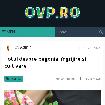
MENU
By
Admin
10 IUNIE 2024
Totul despre begonia: îngrijire și
cultivare
111
No comments
Total views
DIVERSE