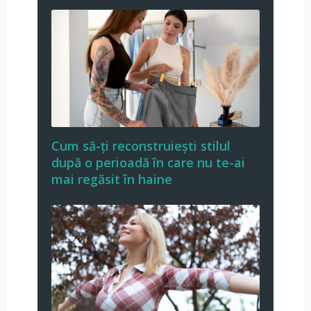
Cum să-ți reconstruiești stilul
după o perioadă în care nu te-ai
mai regăsit în haine