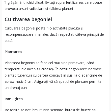
îngrășământ lichid diluat. Evitați supra-fertilizarea, care poate
provoca arsuri radiculare și slăbirea plantei.
Cultivarea begoniei
Cultivarea begoniei poate fi o activitate plăcută și
recompensatoare, mai ales dacă respectați câteva principii de
bază.
Plantarea
Plantarea begoniei se face cel mai bine primăvara, când
temperaturile încep să crească. În cazul begoniilor tuberoase,
plantați tuberculii cu partea concavă în sus, la o adâncime de
aproximativ 5 cm. Asigurați-vă că spațiul de plantare permite
un drenaj bun.
Înmulțirea
Begoniile se pot înmulți prin semințe, butași de frunze sau