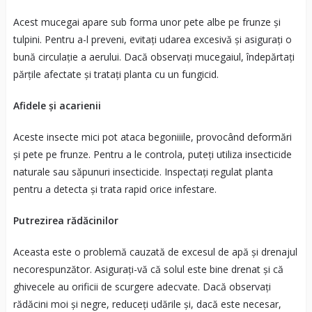
Acest mucegai apare sub forma unor pete albe pe frunze și
tulpini. Pentru a-l preveni, evitați udarea excesivă și asigurați o
bună circulație a aerului. Dacă observați mucegaiul, îndepărtați
părțile afectate și tratați planta cu un fungicid.
Afidele și acarienii
Aceste insecte mici pot ataca begoniiile, provocând deformări
și pete pe frunze. Pentru a le controla, puteți utiliza insecticide
naturale sau săpunuri insecticide. Inspectați regulat planta
pentru a detecta și trata rapid orice infestare.
Putrezirea rădăcinilor
Aceasta este o problemă cauzată de excesul de apă și drenajul
necorespunzător. Asigurați-vă că solul este bine drenat și că
ghivecele au orificii de scurgere adecvate. Dacă observați
rădăcini moi și negre, reduceți udările și, dacă este necesar,