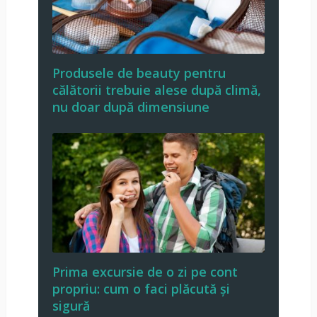
Produsele de beauty pentru
călătorii trebuie alese după climă,
nu doar după dimensiune
Prima excursie de o zi pe cont
propriu: cum o faci plăcută și
sigură