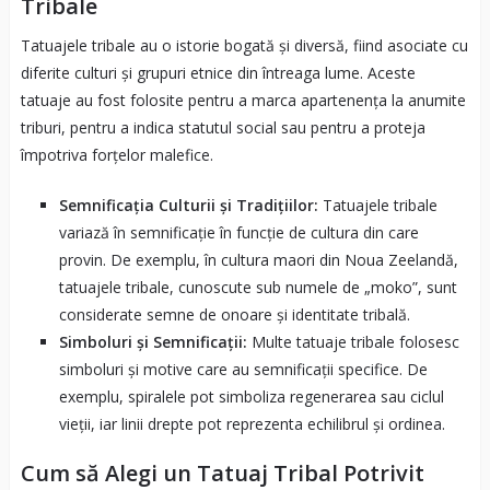
Tribale
Tatuajele tribale au o istorie bogată și diversă, fiind asociate cu
diferite culturi și grupuri etnice din întreaga lume. Aceste
tatuaje au fost folosite pentru a marca apartenența la anumite
triburi, pentru a indica statutul social sau pentru a proteja
împotriva forțelor malefice.
Semnificația Culturii și Tradițiilor:
Tatuajele tribale
variază în semnificație în funcție de cultura din care
provin. De exemplu, în cultura maori din Noua Zeelandă,
tatuajele tribale, cunoscute sub numele de „moko”, sunt
considerate semne de onoare și identitate tribală.
Simboluri și Semnificații:
Multe tatuaje tribale folosesc
simboluri și motive care au semnificații specifice. De
exemplu, spiralele pot simboliza regenerarea sau ciclul
vieții, iar linii drepte pot reprezenta echilibrul și ordinea.
Cum să Alegi un Tatuaj Tribal Potrivit