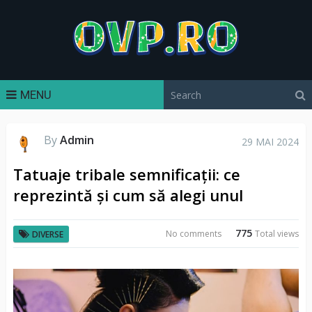
MENU
By
Admin
29 MAI 2024
Tatuaje tribale semnificații: ce
reprezintă și cum să alegi unul
775
No comments
Total views
DIVERSE