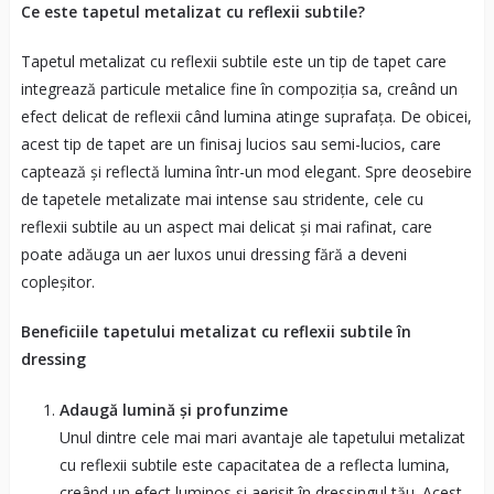
Ce este tapetul metalizat cu reflexii subtile?
Tapetul metalizat cu reflexii subtile este un tip de tapet care
integrează particule metalice fine în compoziția sa, creând un
efect delicat de reflexii când lumina atinge suprafața. De obicei,
acest tip de tapet are un finisaj lucios sau semi-lucios, care
captează și reflectă lumina într-un mod elegant. Spre deosebire
de tapetele metalizate mai intense sau stridente, cele cu
reflexii subtile au un aspect mai delicat și mai rafinat, care
poate adăuga un aer luxos unui dressing fără a deveni
copleșitor.
Beneficiile tapetului metalizat cu reflexii subtile în
dressing
Adaugă lumină și profunzime
Unul dintre cele mai mari avantaje ale tapetului metalizat
cu reflexii subtile este capacitatea de a reflecta lumina,
creând un efect luminos și aerisit în dressingul tău. Acest