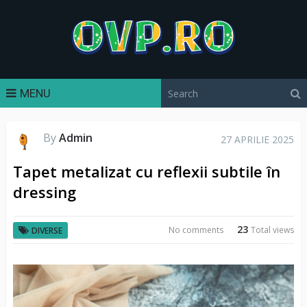
MENU
By
Admin
27 APRILIE 2025
Tapet metalizat cu reflexii subtile în
dressing
23
No comments
Total views
DIVERSE