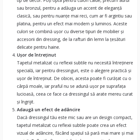
tip de decor. Poți opta pentru culori calde, precum aurul
sau bronzul, pentru a adăuga un accent de eleganță
clasică, sau pentru nuanțe mai reci, cum ar fi argintiu sau
platina, pentru un efect mai modern și luminos. Aceste
culori se combină ușor cu diverse tipuri de mobilier și
accesorii din dressing, de la rafturi din lemn la țesături
delicate pentru haine.
Ușor de întreținut
Tapetul metalizat cu reflexii subtile nu necesită întreținere
specială, iar pentru dressinguri, este o alegere practică și
ușor de întreținut. De obicei, acesta poate fi curățat cu o
cârpă moale, iar praful nu se adună ușor pe suprafața
lucioasă, ceea ce face ca dressingul să arate mereu curat
și îngrijit.
Adaugă un efect de adâncire
Dacă dressingul tău este mic sau are un design compact,
tapetul metalizat cu reflexii subtile poate crea un efect
vizual de adâncire, făcând spațiul să pară mai mare și mai