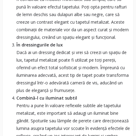
pună în valoare efectul tapetului. Poți opta pentru rafturi
de lemn deschis sau dulapuri albe sau negre, care să
creeze un contrast elegant cu tapetul metalizat. Aceste
combinații de materiale vor da un aspect curat și modern
dressingului, creând un spațiu elegant și funcțional.
În dressingurile de lux
Dacă ai un dressing dedicat și vrei să creezi un spațiu de
lux, tapetul metalizat poate fi utilizat pe toți pereții,
oferind un efect total sofisticat și modern. Împreună cu
iluminarea adecvată, acest tip de tapet poate transforma
dressingul într-o adevărată cameră de vis, aducând un
plus de eleganță și frumusețe.
Combină-l cu iluminat subtil
Pentru a pune în valoare reflexiile subtile ale tapetului
metalizat, este important să adaugi un iluminat bine
gândit. Spoturile sau lămpile de perete care direcționează
lumina asupra tapetului vor scoate în evidență efectele de
reflexie, creând un joc interesant de lumini și umbre.