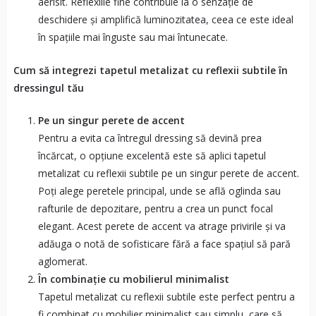
aerisit. Reflexiile fine contribuie la o senzație de
deschidere și amplifică luminozitatea, ceea ce este ideal
în spațiile mai înguste sau mai întunecate.
Cum să integrezi tapetul metalizat cu reflexii subtile în
dressingul tău
Pe un singur perete de accent
Pentru a evita ca întregul dressing să devină prea
încărcat, o opțiune excelentă este să aplici tapetul
metalizat cu reflexii subtile pe un singur perete de accent.
Poți alege peretele principal, unde se află oglinda sau
rafturile de depozitare, pentru a crea un punct focal
elegant. Acest perete de accent va atrage privirile și va
adăuga o notă de sofisticare fără a face spațiul să pară
aglomerat.
În combinație cu mobilierul minimalist
Tapetul metalizat cu reflexii subtile este perfect pentru a
fi combinat cu mobilier minimalist sau simplu, care să