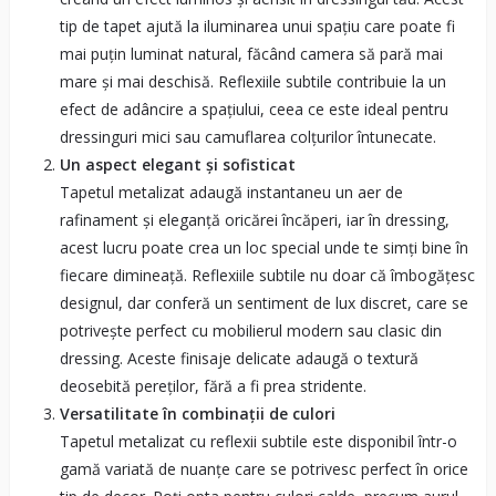
tip de tapet ajută la iluminarea unui spațiu care poate fi
mai puțin luminat natural, făcând camera să pară mai
mare și mai deschisă. Reflexiile subtile contribuie la un
efect de adâncire a spațiului, ceea ce este ideal pentru
dressinguri mici sau camuflarea colțurilor întunecate.
Un aspect elegant și sofisticat
Tapetul metalizat adaugă instantaneu un aer de
rafinament și eleganță oricărei încăperi, iar în dressing,
acest lucru poate crea un loc special unde te simți bine în
fiecare dimineață. Reflexiile subtile nu doar că îmbogățesc
designul, dar conferă un sentiment de lux discret, care se
potrivește perfect cu mobilierul modern sau clasic din
dressing. Aceste finisaje delicate adaugă o textură
deosebită pereților, fără a fi prea stridente.
Versatilitate în combinații de culori
Tapetul metalizat cu reflexii subtile este disponibil într-o
gamă variată de nuanțe care se potrivesc perfect în orice