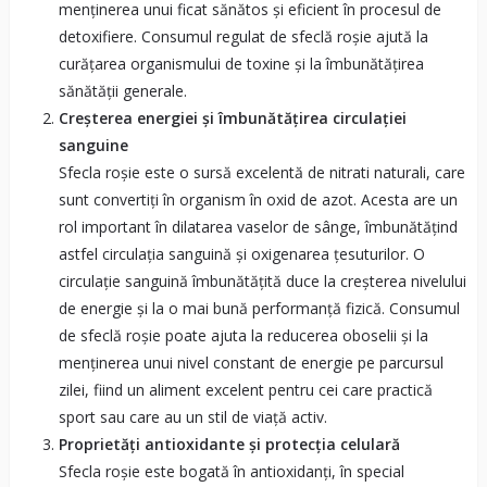
menținerea unui ficat sănătos și eficient în procesul de
detoxifiere. Consumul regulat de sfeclă roșie ajută la
curățarea organismului de toxine și la îmbunătățirea
sănătății generale.
Creșterea energiei și îmbunătățirea circulației
sanguine
Sfecla roșie este o sursă excelentă de nitrati naturali, care
sunt convertiți în organism în oxid de azot. Acesta are un
rol important în dilatarea vaselor de sânge, îmbunătățind
astfel circulația sanguină și oxigenarea țesuturilor. O
circulație sanguină îmbunătățită duce la creșterea nivelului
de energie și la o mai bună performanță fizică. Consumul
de sfeclă roșie poate ajuta la reducerea oboselii și la
menținerea unui nivel constant de energie pe parcursul
zilei, fiind un aliment excelent pentru cei care practică
sport sau care au un stil de viață activ.
Proprietăți antioxidante și protecția celulară
Sfecla roșie este bogată în antioxidanți, în special