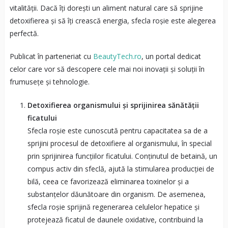
vitalității. Dacă îți dorești un aliment natural care să sprijine
detoxifierea și să îți crească energia, sfecla roșie este alegerea
perfectă.
Publicat în parteneriat cu
BeautyTech.ro
, un portal dedicat
celor care vor să descopere cele mai noi inovații și soluții în
frumusețe și tehnologie.
Detoxifierea organismului și sprijinirea sănătății
ficatului
Sfecla roșie este cunoscută pentru capacitatea sa de a
sprijini procesul de detoxifiere al organismului, în special
prin sprijinirea funcțiilor ficatului. Conținutul de betaină, un
compus activ din sfeclă, ajută la stimularea producției de
bilă, ceea ce favorizează eliminarea toxinelor și a
substanțelor dăunătoare din organism. De asemenea,
sfecla roșie sprijină regenerarea celulelor hepatice și
protejează ficatul de daunele oxidative, contribuind la