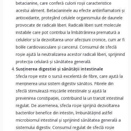
betacianine, care conferă culorii roșii caracteristice
acestui aliment. Betacianinele au efecte antiinflamatorii și
antioxidante, protejând celulele organismului de daunele
provocate de radicalii liberi. Radicalii liberi sunt molecule
instabile care pot contribui la îmbătrânirea prematură a
celulelor și la dezvoltarea unor afecțiuni cronice, cum ar fi
bolile cardiovasculare și cancerul. Consumul de sfeclă
roșie ajută la neutralizarea acestor radicali liberi, sprijinind
protecția celulară și sănătatea generală.
Susținerea digestiei și sănătății intestinale
Sfecla roșie este o sursă excelentă de fibre, care ajută la
menținerea unui sistem digestiv sănătos. Fibrele din
sfeclă stimulează mișcările intestinale și ajută la
prevenirea constipației, contribuind la un tranzit intestinal
regulat. De asemenea, sfecla roșie sprijină dezvoltarea
bacteriilor benefice din intestin, îmbunătățind astfel
microbiomul intestinal și sprijinind sănătatea generală a
sistemului digestiv. Consumul regulat de sfeclă roșie