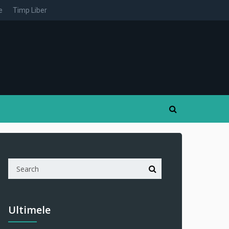
e
Timp Liber
Ultimele