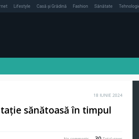
rnet
Lifestyle
Casă și Grădină
Fashion
Sănătate
Tehnologi
18 IUNIE 2024
tație sănătoasă în timpul
30
No comments
Total views