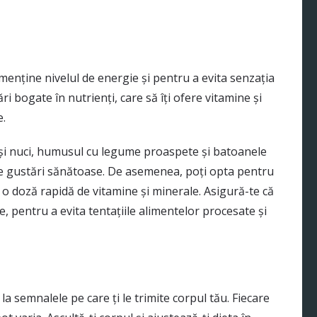
enține nivelul de energie și pentru a evita senzația
i bogate în nutrienți, care să îți ofere vitamine și
e.
 și nuci, humusul cu legume proaspete și batoanele
de gustări sănătoase. De asemenea, poți opta pentru
 o doză rapidă de vitamine și minerale. Asigură-te că
 pentru a evita tentațiile alimentelor procesate și
 la semnalele pe care ți le trimite corpul tău. Fiecare