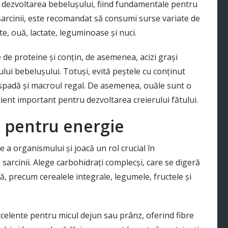
i dezvoltarea bebelușului, fiind fundamentale pentru
sarcinii, este recomandat să consumi surse variate de
e, ouă, lactate, leguminoase și nuci.
 de proteine și conțin, de asemenea, acizi grași
lui bebelușului. Totuși, evită peștele cu conținut
e-spadă și macroul regal. De asemenea, ouăle sunt o
rient important pentru dezvoltarea creierului fătului.
i pentru energie
 a organismului și joacă un rol crucial în
sarcinii. Alege carbohidrați complecși, care se digeră
ă, precum cerealele integrale, legumele, fructele și
xcelente pentru micul dejun sau prânz, oferind fibre