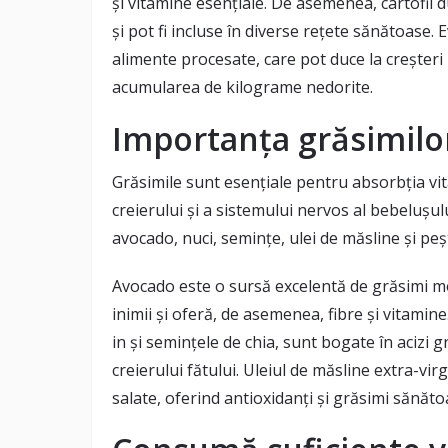
și vitamine esențiale. De asemenea, cartofii 
și pot fi incluse în diverse rețete sănătoase.
alimente procesate, care pot duce la creșteri 
acumularea de kilograme nedorite.
Importanța grăsimilo
Grăsimile sunt esențiale pentru absorbția vit
creierului și a sistemului nervos al bebelușul
avocado, nuci, semințe, ulei de măsline și peș
Avocado este o sursă excelentă de grăsimi m
inimii și oferă, de asemenea, fibre și vitamin
in și semințele de chia, sunt bogate în acizi
creierului fătului. Uleiul de măsline extra-vi
salate, oferind antioxidanți și grăsimi sănăto