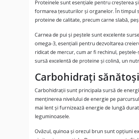
Proteinele sunt esențiale pentru creșterea ș
formarea țesuturilor și organelor. În timpul 
proteine de calitate, precum carne slabă, peșt
Carnea de pui și peștele sunt excelente surse
omega-3, esențiali pentru dezvoltarea creieru
ridicat de mercur, cum ar fi rechinul, peștel
sursă excelentă de proteine și colină, un nut
Carbohidrați sănătoș
Carbohidrații sunt principala sursă de energie
menținerea nivelului de energie pe parcursul 
mai lent și furnizează energie de lungă durat
leguminoasele.
Ovăzul, quinoa și orezul brun sunt opțiuni e