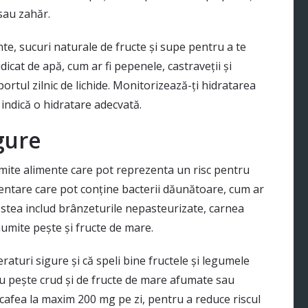
 sau zahăr.
nte, sucuri naturale de fructe și supe pentru a te
dicat de apă, cum ar fi pepenele, castraveții și
ortul zilnic de lichide. Monitorizează-ți hidratarea
 indică o hidratare adecvată.
gure
numite alimente care pot reprezenta un risc pentru
mentare care pot conține bacterii dăunătoare, cum ar
cestea includ brânzeturile nepasteurizate, carnea
numite pește și fructe de mare.
raturi sigure și că speli bine fructele și legumele
u pește crud și de fructe de mare afumate sau
afea la maxim 200 mg pe zi, pentru a reduce riscul