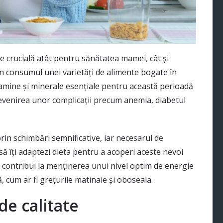
te crucială atât pentru sănătatea mamei, cât și
n consumul unei varietăți de alimente bogate în
tamine și minerale esențiale pentru această perioadă
prevenirea unor complicații precum anemia, diabetul
rin schimbări semnificative, iar necesarul de
să îți adaptezi dieta pentru a acoperi aceste nevoi
e contribui la menținerea unui nivel optim de energie
, cum ar fi grețurile matinale și oboseala.
de calitate