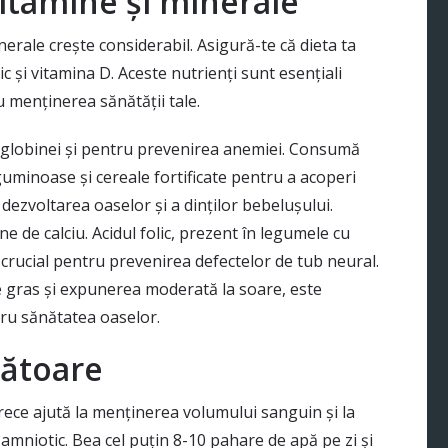
itamine și minerale
nerale crește considerabil. Asigură-te că dieta ta
lic și vitamina D. Aceste nutrienți sunt esențiali
u menținerea sănătății tale.
globinei și pentru prevenirea anemiei. Consumă
guminoase și cereale fortificate pentru a acoperi
 dezvoltarea oaselor și a dinților bebelușului.
e de calciu. Acidul folic, prezent în legumele cu
ste crucial pentru prevenirea defectelor de tub neural.
le gras și expunerea moderată la soare, este
tru sănătatea oaselor.
zătoare
arece ajută la menținerea volumului sanguin și la
i amniotic. Bea cel puțin 8-10 pahare de apă pe zi și