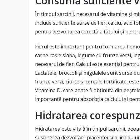
Consumă suficiente v
În timpul sarcinii, necesarul de vitamine și mi
include suficiente surse de fier, calciu, acid fo
pentru dezvoltarea corectă a fătului și pentr
Fierul este important pentru formarea hemo
carne roșie slabă, legume cu frunze verzi, le
necesarul de fier. Calciul este esențial pentru
Lactatele, broccoli și migdalele sunt surse bun
frunze verzi, citrice și cereale fortificate, e
Vitamina D, care poate fi obținută din pește
importantă pentru absorbția calciului și pen
Hidratarea corespun
Hidratarea este vitală în timpul sarcinii, deo
susținerea dezvoltării placentei și a lichidulu