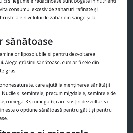
dulci și legumele rădăcinoase sunt bogate în nutrienți
 Evită consumul excesiv de zaharuri rafinate și
bruște ale nivelului de zahăr din sânge și la
r sănătoase
aminelor liposolubile și pentru dezvoltarea
ui. Alege grăsimi sănătoase, cum ar fi cele din
te gras.
ononesaturate, care ajută la menținerea sănătății
e. Nucile și semințele, precum migdalele, semințele de
 grași omega-3 și omega-6, care susțin dezvoltarea
rgin este o opțiune sănătoasă pentru gătit și pentru
ase.