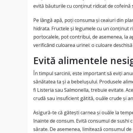
evită băuturile cu conținut ridicat de cofeină
Pe lângă apă, poți consuma și ceaiuri din pla
hidrata. Fructele și legumele cu un conținut ri
portocalele, pot contribui, de asemenea, la ap
verificând culoarea urinei: o culoare deschisă
Evită alimentele nesi
În timpul sarcinii, este important să eviți a
sănătatea ta și a bebelușului. Produsele ali
fi Listeria sau Salmonella, trebuie evitate. A
crudă sau insuficient gătită, ouăle crude și a
Asigură-te că gătești carnea și ouăle la tempe
înainte de consum. Evită consumul de sushi c
sărate. De asemenea, limitează consumul de c