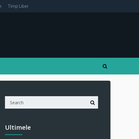
e
Timp Liber
Ultimele