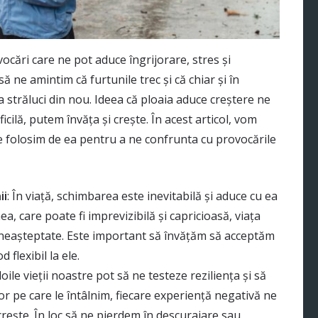
vocări care ne pot aduce îngrijorare, stres și
 ne amintim că furtunile trec și că chiar și în
a străluci din nou. Ideea că ploaia aduce creștere ne
icilă, putem învăța și crește. În acest articol, vom
 folosim de ea pentru a ne confrunta cu provocările
ii
: În viață, schimbarea este inevitabilă și aduce cu ea
ea, care poate fi imprevizibilă și capricioasă, viața
oi neașteptate. Este important să învățăm să acceptăm
flexibil la ele.
ploile vieții noastre pot să ne testeze reziliența și să
ilor pe care le întâlnim, fiecare experiență negativă ne
crește. În loc să ne pierdem în descurajare sau