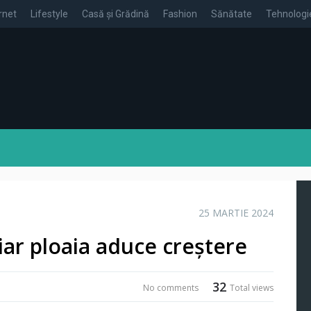
rnet
Lifestyle
Casă și Grădină
Fashion
Sănătate
Tehnologi
25 MARTIE 2024
 iar ploaia aduce creștere
32
No comments
Total views