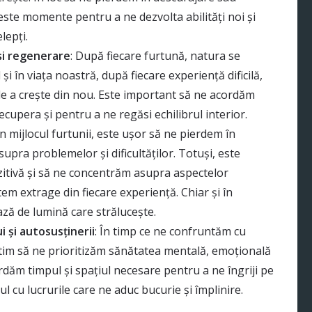
este momente pentru a ne dezvolta abilități noi și
lepți.
și regenerare
: După fiecare furtună, natura se
și în viața noastră, după fiecare experiență dificilă,
de a crește din nou. Este important să ne acordăm
ecupera și pentru a ne regăsi echilibrul interior.
 În mijlocul furtunii, este ușor să ne pierdem în
pra problemelor și dificultăților. Totuși, este
zitivă și să ne concentrăm asupra aspectelor
tem extrage din fiecare experiență. Chiar și în
rază de lumină care strălucește.
 și autosusținerii
: În timp ce ne confruntăm cu
intim să ne prioritizăm sănătatea mentală, emoțională
ordăm timpul și spațiul necesare pentru a ne îngriji pe
ul cu lucrurile care ne aduc bucurie și împlinire.