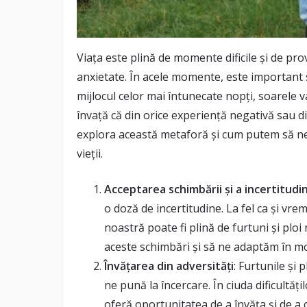
Viața este plină de momente dificile și de pro
anxietate. În acele momente, este important să
mijlocul celor mai întunecate nopți, soarele v
învață că din orice experiență negativă sau dif
explora această metaforă și cum putem să ne
vieții.
Acceptarea schimbării și a incertitudin
o doză de incertitudine. La fel ca și vrem
noastră poate fi plină de furtuni și pl
aceste schimbări și să ne adaptăm în mod 
Învățarea din adversități
: Furtunile și 
ne pună la încercare. În ciuda dificultăț
oferă oportunitatea de a învăța și de a 