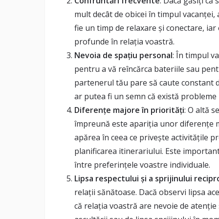
Confruntări frecvente
: Dacă găsiți că
mult decât de obicei în timpul vacanței
fie un timp de relaxare și conectare, ia
profunde în relația voastră.
Nevoia de spațiu personal
: În timpul v
pentru a vă reîncărca bateriile sau pentr
partenerul tău pare să caute constant di
ar putea fi un semn că există probleme n
Diferențe majore în priorități
: O altă 
împreună este apariția unor diferențe ma
apărea în ceea ce privește activitățile 
planificarea itinerariului. Este important
între preferințele voastre individuale.
Lipsa respectului și a sprijinului recipr
relații sănătoase. Dacă observi lipsa ac
că relația voastră are nevoie de atenție