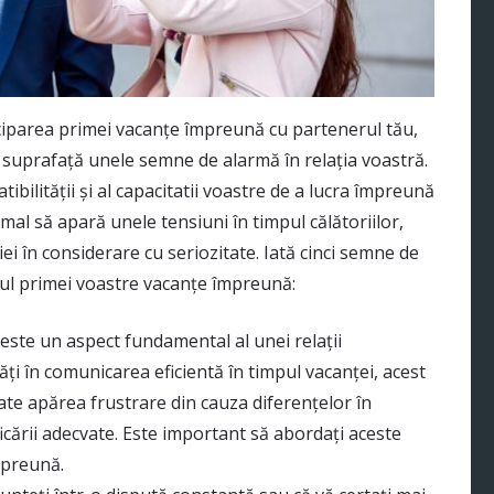
iciparea primei vacanțe împreună cu partenerul tău,
 suprafață unele semne de alarmă în relația voastră.
ibilității și al capacitatii voastre de a lucra împreună
ormal să apară unele tensiuni în timpul călătoriilor,
ei în considerare cu seriozitate. Iată cinci semne de
pul primei voastre vacanțe împreună:
este un aspect fundamental al unei relații
ăți în comunicarea eficientă în timpul vacanței, acest
ate apărea frustrare din cauza diferențelor în
ificării adecvate. Este important să abordați aceste
mpreună.