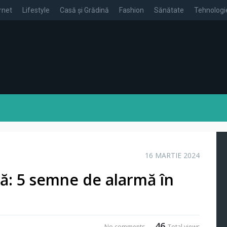
rnet
Lifestyle
Casă și Grădină
Fashion
Sănătate
Tehnologi
16 MARTIE 2024
ă: 5 semne de alarmă în
46
No comments
Total views