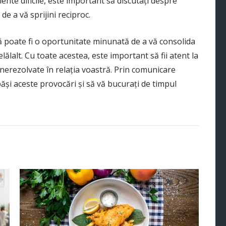
mente dificile, este important să discutați despre
de a vă sprijini reciproc.
 poate fi o oportunitate minunată de a vă consolida
lălalt. Cu toate acestea, este important să fii atent la
erezolvate în relația voastră. Prin comunicare
ăși aceste provocări și să vă bucurați de timpul