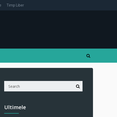
e
Timp Liber
Ultimele