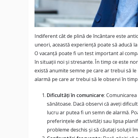
Indiferent cât de plină de încântare este ant
uneori, această experiență poate să aducă la
O vacanță poate fi un test important al compat
în situații noi și stresante. În timp ce este n
există anumite semne pe care ar trebui să le i
alarmă pe care ar trebui să le observi în tim
Dificultăți în comunicare
: Comunicarea 
sănătoase. Dacă observi că aveți dificult
lucru ar putea fi un semn de alarmă. Po
preferințele de activități sau lipsa plan
probleme deschis și să căutați soluții î