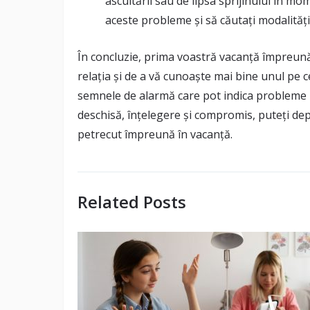
ascultării sau de lipsa sprijinului în mo
aceste probleme și să căutați modalități 
În concluzie, prima voastră vacanță împreună
relația și de a vă cunoaște mai bine unul pe ce
semnele de alarmă care pot indica probleme n
deschisă, înțelegere și compromis, puteți dep
petrecut împreună în vacanță.
Related Posts