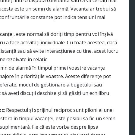
 sunteți într-o dispută constantă sau că vă certați mai
, acesta este un semn de alarmă. Vacanța ar trebui să
r confruntările constante pot indica tensiuni mai
acanței, este normal să doriți timp pentru voi înșivă
u a face activități individuale. Cu toate acestea, dacă
stanță sau să evite interacțiunea cu tine, acest lucru
erezolvate în relație.
semn de alarmă în timpul primei voastre vacanțe
jore în prioritățile voastre. Aceste diferențe pot
preferate, modul de gestionare a bugetului sau
 să aveți discuții deschise și să găsiți un echilibru
oc
: Respectul și sprijinul reciproc sunt piloni ai unei
estora în timpul vacanței, este posibil să fie un semn
 suplimentară. Fie că este vorba despre lipsa