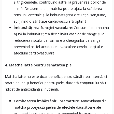
și trigliceridele, contribuind astfel la prevenirea bolilor de
inimă. De asemenea, matcha poate ajuta la scăderea
tensiunii arteriale și la îmbunătățirea circulației sanguine,
sprijinind o sănătate cardiovasculară optimă.
Îmbunătățirea funcției vasculare
: Consumul de matcha
ajută la îmbunătățirea flexibilității vaselor de sânge și la
reducerea riscului de formare a cheagurilor de sânge,
prevenind astfel accidentele vasculare cerebrale și alte
afecțiuni cardiovasculare.
4. Matcha latte pentru sănătatea pielii
Matcha latte nu este doar benefic pentru sănătatea internă, ci
poate aduce și beneficii pentru piele, datorită conținutului său
ridicat de antioxidanți și nutrienți.
Combaterea îmbătrânirii premature
: Antioxidanții din
matcha protejează pielea de efectele dăunătoare ale
expunerii la soare și poluare, prevenind formarea ridurilor