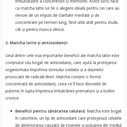
îmbunătățire a concentrării și memoriei. Acest lucru face
ca matcha latte să fie o alegere ideală pentru cei care au
nevoie de un impuls de claritate mentală și de
concentrare pe termen lung, fiind utilă atât pentru studii,
cât și pentru munca zilnică.
2. Matcha latte și antioxidanții
Unul dintre cele mai importante beneficii ale matcha latte este
conținutul său bogat de antioxidanți, care ajută la protejarea
organismului împotriva stresului oxidativ și a daunelor
provocate de radicalii liberi. Matcha conține o formă
concentrată de antioxidanți, ceea ce îl face deosebit de
puternic în lupta împotriva îmbătrânirii premature și a bolilor
cronice.
Beneficii pentru sănătatea celulară
: Matcha este bogat
în catechine, un tip de antioxidant care protejează celulele
de deteriorarea cauzată de toxinele și poluarea din mediul