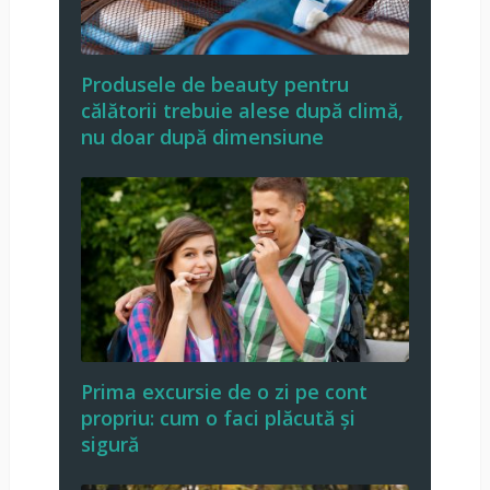
Produsele de beauty pentru
călătorii trebuie alese după climă,
nu doar după dimensiune
Prima excursie de o zi pe cont
propriu: cum o faci plăcută și
sigură