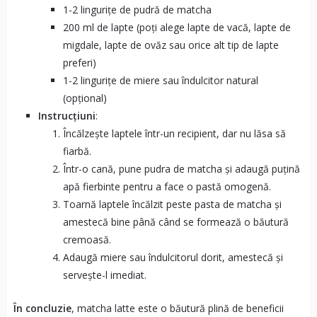
1-2 lingurițe de pudră de matcha
200 ml de lapte (poți alege lapte de vacă, lapte de
migdale, lapte de ovăz sau orice alt tip de lapte
preferi)
1-2 lingurițe de miere sau îndulcitor natural
(opțional)
Instrucțiuni
:
Încălzește laptele într-un recipient, dar nu lăsa să
fiarbă.
Într-o cană, pune pudra de matcha și adaugă puțină
apă fierbinte pentru a face o pastă omogenă.
Toarnă laptele încălzit peste pasta de matcha și
amestecă bine până când se formează o băutură
cremoasă.
Adaugă miere sau îndulcitorul dorit, amestecă și
servește-l imediat.
În concluzie
, matcha latte este o băutură plină de beneficii