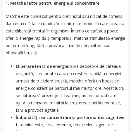
1. Matcha latte pentru energie și concentrare
Matcha este cunoscut pentru conținutul său ridicat de cofeină,
dar ceea ce îl face cu adevărat unic este modul în care aceasta
este eliberată treptat în organism. În timp ce cafeaua poate
oferi o energie rapidă și temporară, matcha stimulează energia
pe termen lung, fără a provoca crize de nervozitate sau
oboseală bruscă.
Eliberare lentă de energie
: Spre deosebire de cafeaua
obișnuită, care poate cauza o creștere rapidă a energiei
urmată de o cădere bruscă, matcha oferă un boost de
energie constant pe parcursul mai multor ore. Acest lucru
se datorează prezenței L-teaninei, un aminoacid care
ajută la relaxarea minții și la creșterea clarității mentale,
fără a provoca agitatie.
Îmbunătățirea concentrării și performanței cognitive
:
L-teanina este, de asemenea, un excelent agent de