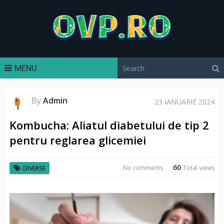
MENU
By
Admin
23 IANUARIE 2024
Kombucha: Aliatul diabetului de tip 2
pentru reglarea glicemiei
60
No comments
Total views
DIVERSE