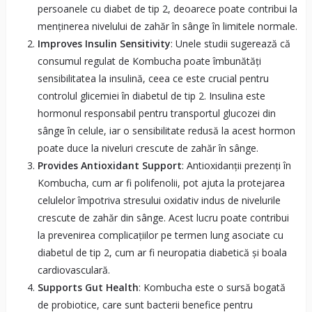
persoanele cu diabet de tip 2, deoarece poate contribui la
menținerea nivelului de zahăr în sânge în limitele normale.
Improves Insulin Sensitivity
: Unele studii sugerează că
consumul regulat de Kombucha poate îmbunătăți
sensibilitatea la insulină, ceea ce este crucial pentru
controlul glicemiei în diabetul de tip 2. Insulina este
hormonul responsabil pentru transportul glucozei din
sânge în celule, iar o sensibilitate redusă la acest hormon
poate duce la niveluri crescute de zahăr în sânge.
Provides Antioxidant Support
: Antioxidanții prezenți în
Kombucha, cum ar fi polifenolii, pot ajuta la protejarea
celulelor împotriva stresului oxidativ indus de nivelurile
crescute de zahăr din sânge. Acest lucru poate contribui
la prevenirea complicațiilor pe termen lung asociate cu
diabetul de tip 2, cum ar fi neuropatia diabetică și boala
cardiovasculară.
Supports Gut Health
: Kombucha este o sursă bogată
de probiotice, care sunt bacterii benefice pentru