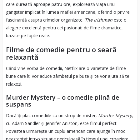
care durează aproape patru ore, explorează viața unui
gangster implicat în lumea mafiei americane, oferind o privire
fascinantă asupra crimelor organizate.
The Irishman
este o
alegere excelentă pentru cei pasionați de filme dramatice,
bazate pe fapte reale.
Filme de comedie pentru o seară
relaxantă
Când vine vorba de comedii, Netflix are o varietate de filme
bune care îți vor aduce zâmbetul pe buze și te vor ajuta să te
relaxezi.
Murder Mystery – o comedie plină de
suspans
Dacă îți plac comediile cu un strop de mister,
Murder Mystery
,
cu Adam Sandler și Jennifer Aniston, este filmul perfect.
Povestea urmărește un cuplu american care ajunge în mod
neașteptat într-o situație periculoasă în timpul unei croaziere