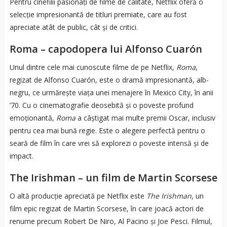
Pentru cinefilii pasionați de filme de calitate, Netflix oferă o
selecție impresionantă de titluri premiate, care au fost
apreciate atât de public, cât și de critici.
Roma – capodopera lui Alfonso Cuarón
Unul dintre cele mai cunoscute filme de pe Netflix,
Roma
,
regizat de Alfonso Cuarón, este o dramă impresionantă, alb-
negru, ce urmărește viața unei menajere în Mexico City, în anii
’70. Cu o cinematografie deosebită și o poveste profund
emoționantă,
Roma
a câștigat mai multe premii Oscar, inclusiv
pentru cea mai bună regie. Este o alegere perfectă pentru o
seară de film în care vrei să explorezi o poveste intensă și de
impact.
The Irishman – un film de Martin Scorsese
O altă producție apreciată pe Netflix este
The Irishman
, un
film epic regizat de Martin Scorsese, în care joacă actori de
renume precum Robert De Niro, Al Pacino și Joe Pesci. Filmul,