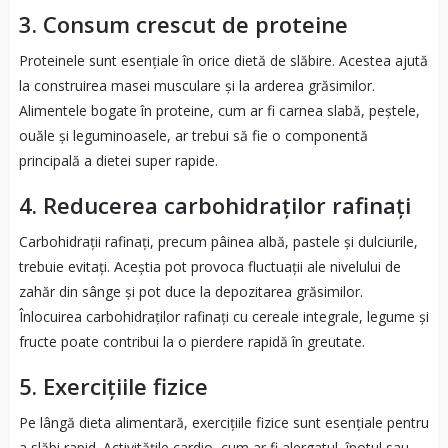
3. Consum crescut de proteine
Proteinele sunt esențiale în orice dietă de slăbire. Acestea ajută
la construirea masei musculare și la arderea grăsimilor.
Alimentele bogate în proteine, cum ar fi carnea slabă, peștele,
ouăle și leguminoasele, ar trebui să fie o componentă
principală a dietei super rapide.
4. Reducerea carbohidraților rafinați
Carbohidrații rafinați, precum pâinea albă, pastele și dulciurile,
trebuie evitați. Aceștia pot provoca fluctuații ale nivelului de
zahăr din sânge și pot duce la depozitarea grăsimilor.
Înlocuirea carbohidraților rafinați cu cereale integrale, legume și
fructe poate contribui la o pierdere rapidă în greutate.
5. Exercițiile fizice
Pe lângă dieta alimentară, exercițiile fizice sunt esențiale pentru
a slăbi rapid. Activitățile cardio, cum ar fi alergatul, înotul sau