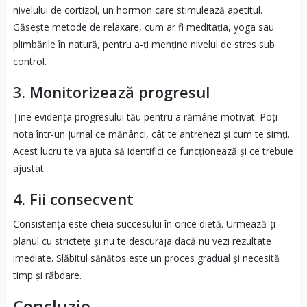
nivelului de cortizol, un hormon care stimulează apetitul.
Găsește metode de relaxare, cum ar fi meditația, yoga sau
plimbările în natură, pentru a-ți menține nivelul de stres sub
control.
3. Monitorizează progresul
Ține evidența progresului tău pentru a rămâne motivat. Poți
nota într-un jurnal ce mănânci, cât te antrenezi și cum te simți.
Acest lucru te va ajuta să identifici ce funcționează și ce trebuie
ajustat.
4. Fii consecvent
Consistența este cheia succesului în orice dietă. Urmează-ți
planul cu strictețe și nu te descuraja dacă nu vezi rezultate
imediate. Slăbitul sănătos este un proces gradual și necesită
timp și răbdare.
Concluzie