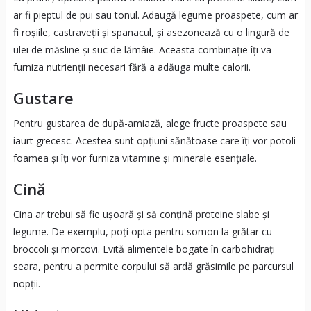
ar fi pieptul de pui sau tonul. Adaugă legume proaspete, cum ar
fi roșiile, castraveții și spanacul, și asezonează cu o lingură de
ulei de măsline și suc de lămâie. Aceasta combinație îți va
furniza nutrienții necesari fără a adăuga multe calorii.
Gustare
Pentru gustarea de după-amiază, alege fructe proaspete sau
iaurt grecesc. Acestea sunt opțiuni sănătoase care îți vor potoli
foamea și îți vor furniza vitamine și minerale esențiale.
Cină
Cina ar trebui să fie ușoară și să conțină proteine slabe și
legume. De exemplu, poți opta pentru somon la grătar cu
broccoli și morcovi. Evită alimentele bogate în carbohidrați
seara, pentru a permite corpului să ardă grăsimile pe parcursul
nopții.