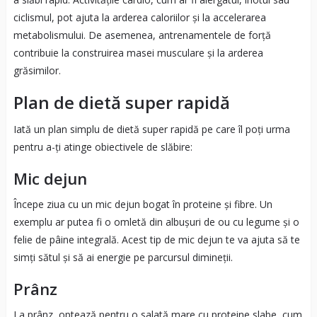
ciclismul, pot ajuta la arderea caloriilor și la accelerarea
metabolismului. De asemenea, antrenamentele de forță
contribuie la construirea masei musculare și la arderea
grăsimilor.
Plan de dietă super rapidă
Iată un plan simplu de dietă super rapidă pe care îl poți urma
pentru a-ți atinge obiectivele de slăbire:
Mic dejun
Începe ziua cu un mic dejun bogat în proteine și fibre. Un
exemplu ar putea fi o omletă din albușuri de ou cu legume și o
felie de pâine integrală. Acest tip de mic dejun te va ajuta să te
simți sătul și să ai energie pe parcursul dimineții.
Prânz
La prânz, optează pentru o salată mare cu proteine slabe, cum