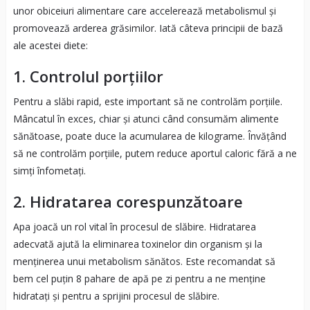
unor obiceiuri alimentare care accelerează metabolismul și
promovează arderea grăsimilor. Iată câteva principii de bază
ale acestei diete:
1. Controlul porțiilor
Pentru a slăbi rapid, este important să ne controlăm porțiile.
Mâncatul în exces, chiar și atunci când consumăm alimente
sănătoase, poate duce la acumularea de kilograme. Învățând
să ne controlăm porțiile, putem reduce aportul caloric fără a ne
simți înfometați.
2. Hidratarea corespunzătoare
Apa joacă un rol vital în procesul de slăbire. Hidratarea
adecvată ajută la eliminarea toxinelor din organism și la
menținerea unui metabolism sănătos. Este recomandat să
bem cel puțin 8 pahare de apă pe zi pentru a ne menține
hidratați și pentru a sprijini procesul de slăbire.