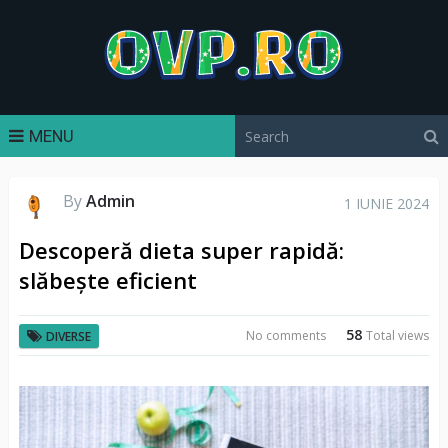
MENU
By
Admin
1 IUNIE 2024
Descoperă dieta super rapidă:
slăbește eficient
58
No comments
Total views
DIVERSE