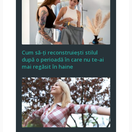
Cum să-ți reconstruiești stilul
după o perioadă în care nu te-ai
mai regăsit în haine