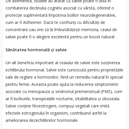
De asemenea, studiile au arătat că salvie poate fi utilă în
combaterea declinului cognitiv asociat cu vârsta, oferind o
protecție suplimentară împotriva bolilor neurodegenerative,
cum ar fi Alzheimer. Dacă te confrunți cu dificultăți de
concentrare sau vrei să îți îmbunătățești memoria, ceaiul de
salvie poate fi o alegere excelentă pentru un boost natural.
Sănătatea hormonală și salvie
Un alt beneficiu important al ceaiului de salvie este susținerea
echilibrului hormonal. Salvie este cunoscută pentru proprietățile
sale de reglare a hormonilor, fiind un remediu natural în special
pentru femei. Aceasta poate ajuta la reducerea simptomelor
asociate cu menopauza și sindromul premenstrual (PMS), cum
ar fi bufeurile, transpirațiile nocturne, iritabilitatea și oboseala.
Salvie conține fitoestrogeni, compuși vegetali care imită
efectele estrogenului în organism, contribuind astfel la
ameliorarea dezechilibrelor hormonale.