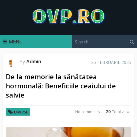
MENU
By
Admin
25 FEBRUARIE 2025
De la memorie la sănătatea
hormonală: Beneficiile ceaiului de
salvie
20
No comments
Total views
DIVERSE