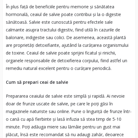
În plus față de beneficiile pentru memorie și sănătatea
hormonală, ceaiul de salvie poate contribui și la o digestie
sănătoasă. Salvie este cunoscută pentru efectele sale
calmante asupra tractului digestiv, fiind utilă în cazurile de
balonare, indigestie sau colici. De asemenea, această plantă
are proprietăți detoxifiante, ajutând la curățarea organismului
de toxine. Ceaiul de salvie poate sprijini ficatul și rinichii,
organele responsabile de detoxifierea corpului, fiind astfel un
remediu natural excelent pentru o curățare periodică.
Cum să prepari ceai de salvie
Prepararea ceaiului de salvie este simplă și rapidă. Ai nevoie
doar de frunze uscate de salvie, pe care le poți găsi în
magazinele naturiste sau online. Pune o linguriță de frunze într-
o cană cu apă fierbinte și lasă infuzia să stea timp de 5-10
minute. Poți adăuga miere sau lămâie pentru un gust mai
plăcut, însă este recomandat să nu adaugi zahăr, deoarece