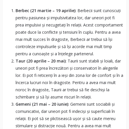
Berbec (21 martie – 19 aprilie)
: Berbecii sunt cunoscuți
pentru pasiunea și impulsivitatea lor, dar uneori pot fi
prea impulsivi și necugetați în relații. Acest comportament
poate duce la conflicte și tensiuni în cuplu. Pentru a avea
mai mult succes în dragoste, Berbecii ar trebui să își
controleze impulsurile și să își acorde mai mult timp
pentru a cunoaște și a înțelege partenerul.
Taur (20 aprilie – 20 mai)
: Taurii sunt stabili și loiali, dar
uneori pot fi prea încrezători și conservatori în alegerile
lor. Ei pot fi reticenți în a ieși din zona lor de confort și în a
încerca lucruri noi în dragoste. Pentru a avea mai mult
noroc în dragoste, Taurii ar trebui să fie deschiși la
schimbare și să își asume riscuri în relații.
Gemeni (21 mai – 20 iunie)
: Gemenii sunt sociabili și
comunicativi, dar uneori pot fi indeciși și superficiali în
relații. Ei pot să se plictisească ușor și să caute mereu
stimulare și distracție nouă. Pentru a avea mai mult