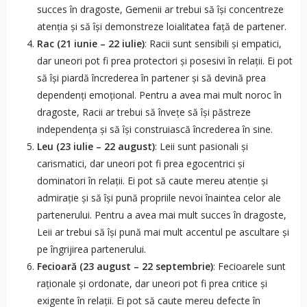
succes în dragoste, Gemenii ar trebui să își concentreze
atenția și să își demonstreze loialitatea față de partener.
Rac (21 iunie – 22 iulie)
: Racii sunt sensibili și empatici,
dar uneori pot fi prea protectori și posesivi în relații. Ei pot
să își piardă încrederea în partener și să devină prea
dependenți emoțional. Pentru a avea mai mult noroc în
dragoste, Racii ar trebui să învețe să își păstreze
independența și să își construiască încrederea în sine.
Leu (23 iulie – 22 august)
: Leii sunt pasionali și
carismatici, dar uneori pot fi prea egocentrici și
dominatori în relații. Ei pot să caute mereu atenție și
admirație și să își pună propriile nevoi înaintea celor ale
partenerului. Pentru a avea mai mult succes în dragoste,
Leii ar trebui să își pună mai mult accentul pe ascultare și
pe îngrijirea partenerului.
Fecioară (23 august – 22 septembrie)
: Fecioarele sunt
raționale și ordonate, dar uneori pot fi prea critice și
exigente în relații. Ei pot să caute mereu defecte în