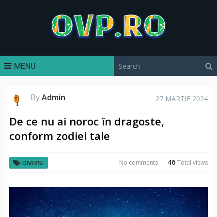
MENU
By
Admin
27 MARTIE 2024
De ce nu ai noroc în dragoste,
conform zodiei tale
46
No comments
Total views
DIVERSE