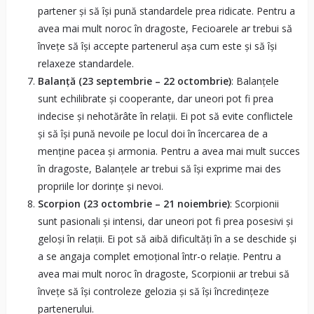
partener și să își pună standardele prea ridicate. Pentru a
avea mai mult noroc în dragoste, Fecioarele ar trebui să
învețe să își accepte partenerul așa cum este și să își
relaxeze standardele.
Balanță (23 septembrie – 22 octombrie)
: Balanțele
sunt echilibrate și cooperante, dar uneori pot fi prea
indecise și nehotărâte în relații. Ei pot să evite conflictele
și să își pună nevoile pe locul doi în încercarea de a
menține pacea și armonia. Pentru a avea mai mult succes
în dragoste, Balanțele ar trebui să își exprime mai des
propriile lor dorințe și nevoi.
Scorpion (23 octombrie – 21 noiembrie)
: Scorpionii
sunt pasionali și intensi, dar uneori pot fi prea posesivi și
geloși în relații. Ei pot să aibă dificultăți în a se deschide și
a se angaja complet emoțional într-o relație. Pentru a
avea mai mult noroc în dragoste, Scorpionii ar trebui să
învețe să își controleze gelozia și să își încredințeze
partenerului.