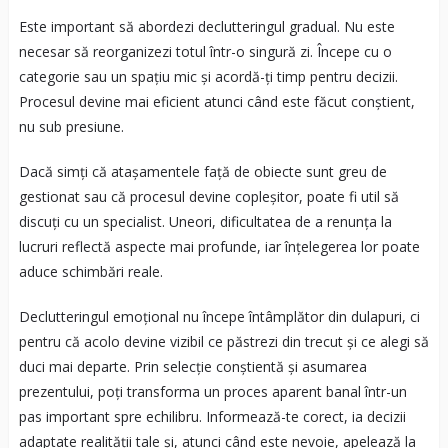
Este important să abordezi declutteringul gradual. Nu este
necesar să reorganizezi totul într-o singură zi. Începe cu o
categorie sau un spațiu mic și acordă-ți timp pentru decizii.
Procesul devine mai eficient atunci când este făcut conștient,
nu sub presiune.
Dacă simți că atașamentele față de obiecte sunt greu de
gestionat sau că procesul devine copleșitor, poate fi util să
discuți cu un specialist. Uneori, dificultatea de a renunța la
lucruri reflectă aspecte mai profunde, iar înțelegerea lor poate
aduce schimbări reale.
Declutteringul emoțional nu începe întâmplător din dulapuri, ci
pentru că acolo devine vizibil ce păstrezi din trecut și ce alegi să
duci mai departe. Prin selecție conștientă și asumarea
prezentului, poți transforma un proces aparent banal într-un
pas important spre echilibru. Informează-te corect, ia decizii
adaptate realității tale și, atunci când este nevoie, apelează la