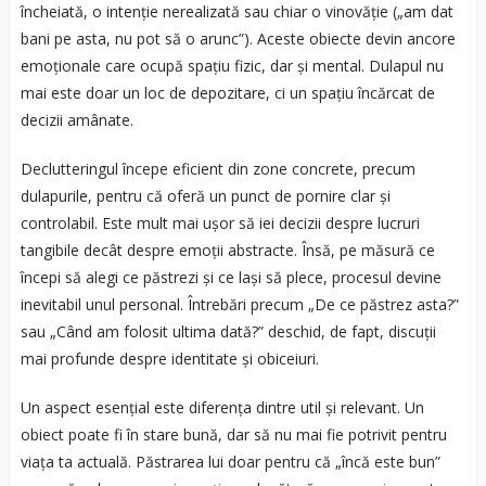
încheiată, o intenție nerealizată sau chiar o vinovăție („am dat
bani pe asta, nu pot să o arunc”). Aceste obiecte devin ancore
emoționale care ocupă spațiu fizic, dar și mental. Dulapul nu
mai este doar un loc de depozitare, ci un spațiu încărcat de
decizii amânate.
Declutteringul începe eficient din zone concrete, precum
dulapurile, pentru că oferă un punct de pornire clar și
controlabil. Este mult mai ușor să iei decizii despre lucruri
tangibile decât despre emoții abstracte. Însă, pe măsură ce
începi să alegi ce păstrezi și ce lași să plece, procesul devine
inevitabil unul personal. Întrebări precum „De ce păstrez asta?”
sau „Când am folosit ultima dată?” deschid, de fapt, discuții
mai profunde despre identitate și obiceiuri.
Un aspect esențial este diferența dintre util și relevant. Un
obiect poate fi în stare bună, dar să nu mai fie potrivit pentru
viața ta actuală. Păstrarea lui doar pentru că „încă este bun”