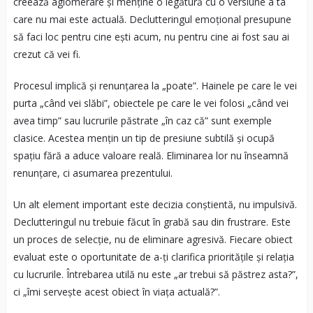
creează aglomerare și menține o legătură cu o versiune a ta
care nu mai este actuală. Declutteringul emoțional presupune
să faci loc pentru cine ești acum, nu pentru cine ai fost sau ai
crezut că vei fi.
Procesul implică și renunțarea la „poate”. Hainele pe care le vei
purta „când vei slăbi”, obiectele pe care le vei folosi „când vei
avea timp” sau lucrurile păstrate „în caz că” sunt exemple
clasice. Acestea mențin un tip de presiune subtilă și ocupă
spațiu fără a aduce valoare reală. Eliminarea lor nu înseamnă
renunțare, ci asumarea prezentului.
Un alt element important este decizia conștientă, nu impulsivă.
Declutteringul nu trebuie făcut în grabă sau din frustrare. Este
un proces de selecție, nu de eliminare agresivă. Fiecare obiect
evaluat este o oportunitate de a-ți clarifica prioritățile și relația
cu lucrurile. Întrebarea utilă nu este „ar trebui să păstrez asta?”,
ci „îmi servește acest obiect în viața actuală?”.