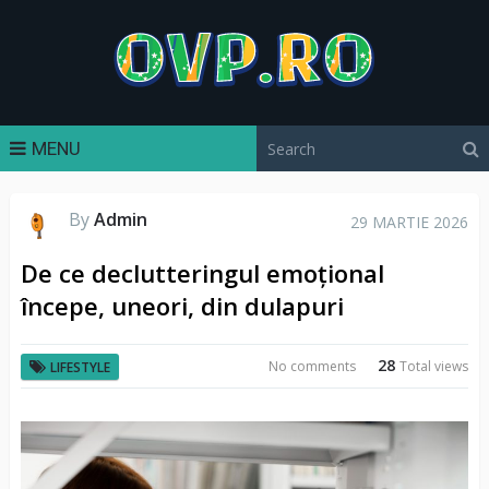
MENU
By
Admin
29 MARTIE 2026
De ce declutteringul emoțional
începe, uneori, din dulapuri
28
No comments
Total views
LIFESTYLE