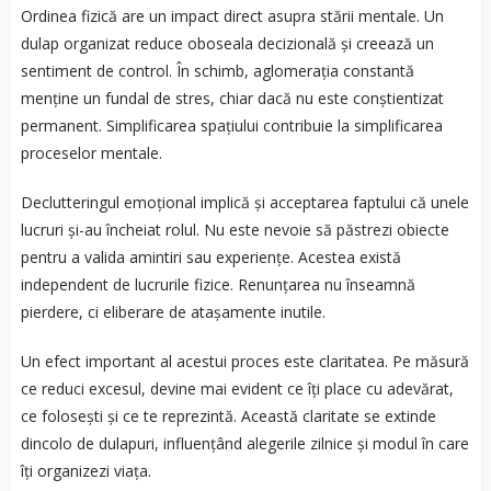
Ordinea fizică are un impact direct asupra stării mentale. Un
dulap organizat reduce oboseala decizională și creează un
sentiment de control. În schimb, aglomerația constantă
menține un fundal de stres, chiar dacă nu este conștientizat
permanent. Simplificarea spațiului contribuie la simplificarea
proceselor mentale.
Declutteringul emoțional implică și acceptarea faptului că unele
lucruri și-au încheiat rolul. Nu este nevoie să păstrezi obiecte
pentru a valida amintiri sau experiențe. Acestea există
independent de lucrurile fizice. Renunțarea nu înseamnă
pierdere, ci eliberare de atașamente inutile.
Un efect important al acestui proces este claritatea. Pe măsură
ce reduci excesul, devine mai evident ce îți place cu adevărat,
ce folosești și ce te reprezintă. Această claritate se extinde
dincolo de dulapuri, influențând alegerile zilnice și modul în care
îți organizezi viața.