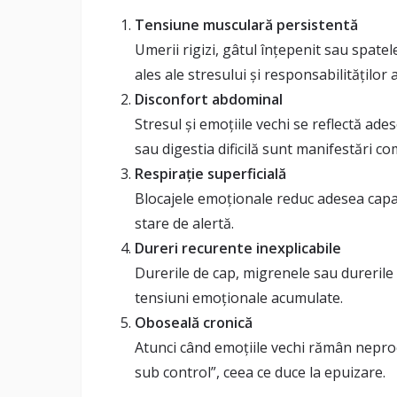
Tensiune musculară persistentă
Umerii rigizi, gâtul înțepenit sau spate
ales ale stresului și responsabilităților
Disconfort abdominal
Stresul și emoțiile vechi se reflectă ad
sau digestia dificilă sunt manifestări c
Respirație superficială
Blocajele emoționale reduc adesea capa
stare de alertă.
Dureri recurente inexplicabile
Durerile de cap, migrenele sau durerile
tensiuni emoționale acumulate.
Oboseală cronică
Atunci când emoțiile vechi rămân nepro
sub control”, ceea ce duce la epuizare.