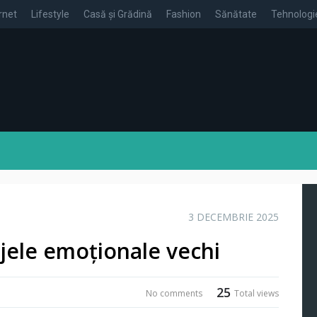
rnet
Lifestyle
Casă și Grădină
Fashion
Sănătate
Tehnologi
3 DECEMBRIE 2025
ajele emoționale vechi
25
No comments
Total views