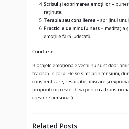
Scrisul și exprimarea emoțiilor
– punere
reținute.
Terapia sau consilierea
– sprijinul unui
Practicile de mindfulness
– meditația ș
emoțiile fără judecată.
Concluzie
Blocajele emoționale vechi nu sunt doar amint
trăiască în corp. Ele se simt prin tensiuni, dur
conștientizare, respirație, mișcare și exprima
propriul corp este cheia pentru a transforma 
creștere personală.
Related Posts