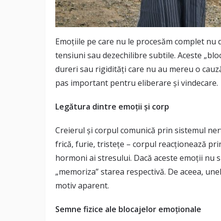
Emoțiile pe care nu le procesăm complet nu d
tensiuni sau dezechilibre subtile. Aceste „blo
dureri sau rigidități care nu au mereu o cauz
pas important pentru eliberare și vindecare.
Legătura dintre emoții și corp
Creierul și corpul comunică prin sistemul ner
frică, furie, tristețe – corpul reacționează pr
hormoni ai stresului. Dacă aceste emoții nu 
„memoriza” starea respectivă. De aceea, unele
motiv aparent.
Semne fizice ale blocajelor emoționale