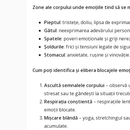
Zone ale corpului unde emoțiile tind să se
Pieptul
: tristețe, doliu, lipsa de exprimar
Gâtul
: neexprimarea adevărului personal
Spatele
: poveri emoționale și griji nere
Șoldurile
: frici și tensiuni legate de si
Stomacul
: anxietate, rușine și vinovăție.
Cum poți identifica și elibera blocajele emo
Ascultă semnalele corpului
– observă u
stresat sau te gândești la situații trecut
Respirația conștientă
– respirațiile len
emoții blocate.
Mișcare blândă
– yoga, stretchingul sau
acumulate.