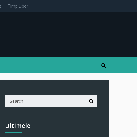
e
Timp Liber
Ultimele