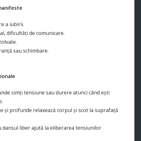
 manifeste
e a iubirii.
, dificultăți de comunicare.
zolvate.
guranță sau schimbare.
ționale
nde simți tensiune sau durere atunci când ești
e.
te și profunde relaxează corpul și scot la suprafață
 dansul liber ajută la eliberarea tensiunilor