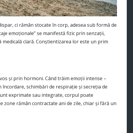
ispar, ci rămân stocate în corp, adesea sub formă de
caje emoționale” se manifestă fizic prin senzații,
ă medicală clară. Conștientizarea lor este un prim
vos și prin hormoni. Când trăim emoții intense –
in încordare, schimbări de respirație și secreția de
sunt exprimate sau integrate, corpul poate
 zone rămân contractate ani de zile, chiar și fără un