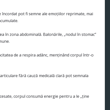
le încordat pot fi semne ale emoțiilor reprimate, mai
 acumulate.
esea în zona abdominală. Balonările, „nodul în stomac”
omune.
citatea de a respira adânc, menținând corpul într-o
 articulare fără cauză medicală clară pot semnala
cesate, corpul consumă energie pentru a le „ține