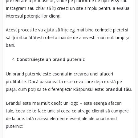
prezentare a produselor, vinde pe platforme de tipul Etsy sau
Instagram sau chiar să îți creezi un site simplu pentru a evalua
interesul potențialilor clienți.
Acest proces te va ajuta să înțelegi mai bine cerințele pieței și
să îți îmbunătățești oferta înainte de a investi mai mult timp și
bani.
Construiește un brand puternic
Un brand puternic este esențial în crearea unei afaceri
profitabile. Dacă pasiunea ta este ceva care deja există pe
piață, cum poți să te diferențiezi? Răspunsul este:
brandul tău
.
Brandul este mai mult decât un logo – este esența afacerii
tale, ceea ce te face unic și ceea ce atrage clienții să cumpere
de la tine. Iată câteva elemente esențiale ale unui brand
puternic: