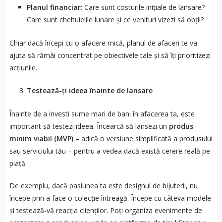
Planul financiar
: Care sunt costurile inițiale de lansare?
Care sunt cheltuielile lunare și ce venituri vizezi să obții?
Chiar dacă începi cu o afacere mică, planul de afaceri te va
ajuta să rămâi concentrat pe obiectivele tale și să îți prioritizezi
acțiunile.
Testează-ți ideea înainte de lansare
Înainte de a investi sume mari de bani în afacerea ta, este
important să testezi ideea. Încearcă să lansezi un
produs
minim viabil (MVP)
– adică o versiune simplificată a produsului
sau serviciului tău – pentru a vedea dacă există cerere reală pe
piață.
De exemplu, dacă pasiunea ta este designul de bijuterii, nu
începe prin a face o colecție întreagă. Începe cu câteva modele
și testează-vă reacția clienților. Poți organiza evenimente de