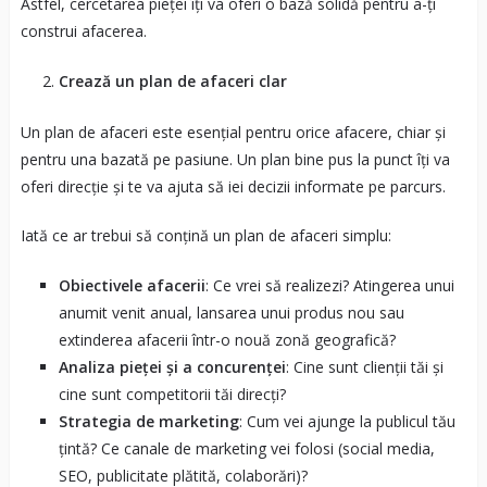
Astfel, cercetarea pieței îți va oferi o bază solidă pentru a-ți
construi afacerea.
Crează un plan de afaceri clar
Un plan de afaceri este esențial pentru orice afacere, chiar și
pentru una bazată pe pasiune. Un plan bine pus la punct îți va
oferi direcție și te va ajuta să iei decizii informate pe parcurs.
Iată ce ar trebui să conțină un plan de afaceri simplu:
Obiectivele afacerii
: Ce vrei să realizezi? Atingerea unui
anumit venit anual, lansarea unui produs nou sau
extinderea afacerii într-o nouă zonă geografică?
Analiza pieței și a concurenței
: Cine sunt clienții tăi și
cine sunt competitorii tăi direcți?
Strategia de marketing
: Cum vei ajunge la publicul tău
țintă? Ce canale de marketing vei folosi (social media,
SEO, publicitate plătită, colaborări)?