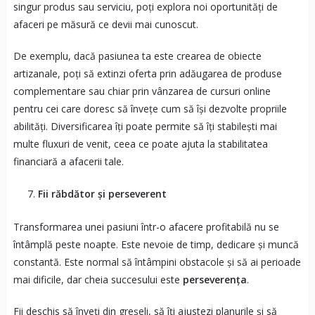
singur produs sau serviciu, poți explora noi oportunități de
afaceri pe măsură ce devii mai cunoscut.
De exemplu, dacă pasiunea ta este crearea de obiecte
artizanale, poți să extinzi oferta prin adăugarea de produse
complementare sau chiar prin vânzarea de cursuri online
pentru cei care doresc să învețe cum să își dezvolte propriile
abilități. Diversificarea îți poate permite să îți stabilești mai
multe fluxuri de venit, ceea ce poate ajuta la stabilitatea
financiară a afacerii tale.
Fii răbdător și perseverent
Transformarea unei pasiuni într-o afacere profitabilă nu se
întâmplă peste noapte. Este nevoie de timp, dedicare și muncă
constantă. Este normal să întâmpini obstacole și să ai perioade
mai dificile, dar cheia succesului este
perseverența
.
Fii deschis să înveți din greșeli, să îți ajustezi planurile și să