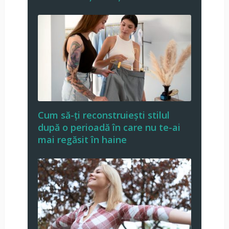
Cum să-ți reconstruiești stilul
după o perioadă în care nu te-ai
mai regăsit în haine