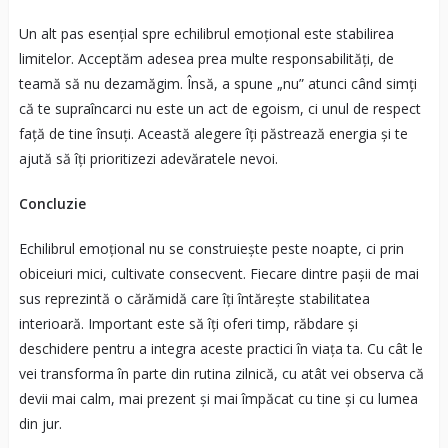
Un alt pas esențial spre echilibrul emoțional este stabilirea
limitelor. Acceptăm adesea prea multe responsabilități, de
teamă să nu dezamăgim. Însă, a spune „nu” atunci când simți
că te supraîncarci nu este un act de egoism, ci unul de respect
față de tine însuți. Această alegere îți păstrează energia și te
ajută să îți prioritizezi adevăratele nevoi.
Concluzie
Echilibrul emoțional nu se construiește peste noapte, ci prin
obiceiuri mici, cultivate consecvent. Fiecare dintre pașii de mai
sus reprezintă o cărămidă care îți întărește stabilitatea
interioară. Important este să îți oferi timp, răbdare și
deschidere pentru a integra aceste practici în viața ta. Cu cât le
vei transforma în parte din rutina zilnică, cu atât vei observa că
devii mai calm, mai prezent și mai împăcat cu tine și cu lumea
din jur.