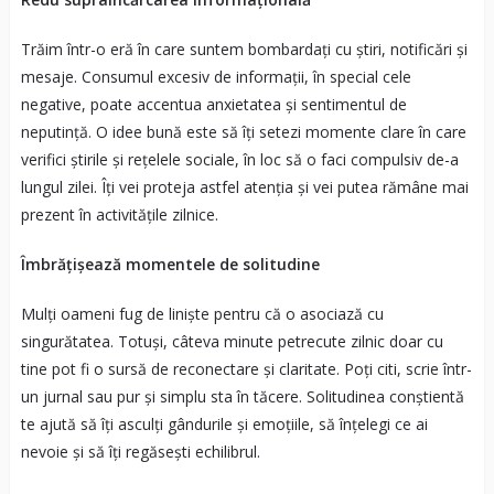
Trăim într-o eră în care suntem bombardați cu știri, notificări și
mesaje. Consumul excesiv de informații, în special cele
negative, poate accentua anxietatea și sentimentul de
neputință. O idee bună este să îți setezi momente clare în care
verifici știrile și rețelele sociale, în loc să o faci compulsiv de-a
lungul zilei. Îți vei proteja astfel atenția și vei putea rămâne mai
prezent în activitățile zilnice.
Îmbrățișează momentele de solitudine
Mulți oameni fug de liniște pentru că o asociază cu
singurătatea. Totuși, câteva minute petrecute zilnic doar cu
tine pot fi o sursă de reconectare și claritate. Poți citi, scrie într-
un jurnal sau pur și simplu sta în tăcere. Solitudinea conștientă
te ajută să îți asculți gândurile și emoțiile, să înțelegi ce ai
nevoie și să îți regăsești echilibrul.