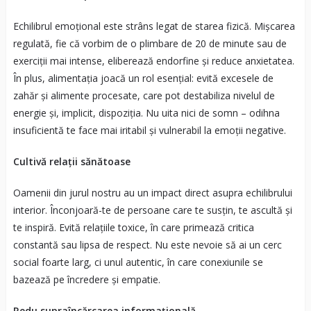
Echilibrul emoțional este strâns legat de starea fizică. Mișcarea
regulată, fie că vorbim de o plimbare de 20 de minute sau de
exerciții mai intense, eliberează endorfine și reduce anxietatea.
În plus, alimentația joacă un rol esențial: evită excesele de
zahăr și alimente procesate, care pot destabiliza nivelul de
energie și, implicit, dispoziția. Nu uita nici de somn – odihna
insuficientă te face mai iritabil și vulnerabil la emoții negative.
Cultivă relații sănătoase
Oamenii din jurul nostru au un impact direct asupra echilibrului
interior. Înconjoară-te de persoane care te susțin, te ascultă și
te inspiră. Evită relațiile toxice, în care primează critica
constantă sau lipsa de respect. Nu este nevoie să ai un cerc
social foarte larg, ci unul autentic, în care conexiunile se
bazează pe încredere și empatie.
Redu supraîncărcarea informațională