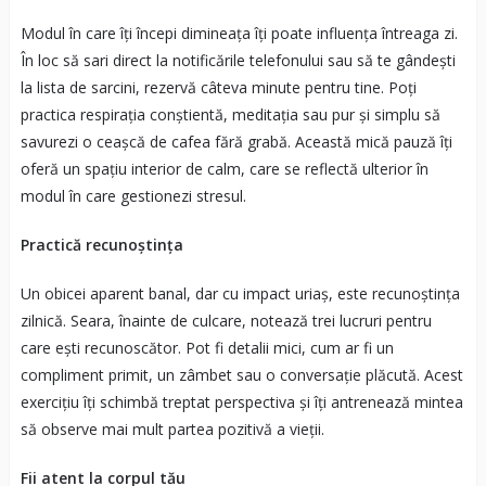
Modul în care îți începi dimineața îți poate influența întreaga zi.
În loc să sari direct la notificările telefonului sau să te gândești
la lista de sarcini, rezervă câteva minute pentru tine. Poți
practica respirația conștientă, meditația sau pur și simplu să
savurezi o ceașcă de cafea fără grabă. Această mică pauză îți
oferă un spațiu interior de calm, care se reflectă ulterior în
modul în care gestionezi stresul.
Practică recunoștința
Un obicei aparent banal, dar cu impact uriaș, este recunoștința
zilnică. Seara, înainte de culcare, notează trei lucruri pentru
care ești recunoscător. Pot fi detalii mici, cum ar fi un
compliment primit, un zâmbet sau o conversație plăcută. Acest
exercițiu îți schimbă treptat perspectiva și îți antrenează mintea
să observe mai mult partea pozitivă a vieții.
Fii atent la corpul tău