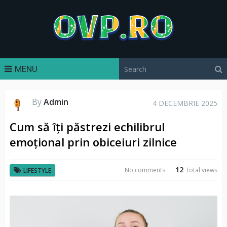
MENU
By
Admin
4 DECEMBRIE 2025
Cum să îți păstrezi echilibrul
emoțional prin obiceiuri zilnice
12
No comments
Total views
LIFESTYLE