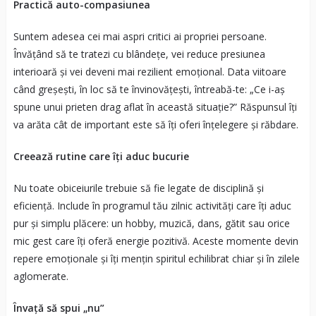
Practică auto-compasiunea
Suntem adesea cei mai aspri critici ai propriei persoane.
Învățând să te tratezi cu blândețe, vei reduce presiunea
interioară și vei deveni mai rezilient emoțional. Data viitoare
când greșești, în loc să te învinovățești, întreabă-te: „Ce i-aș
spune unui prieten drag aflat în această situație?” Răspunsul îți
va arăta cât de important este să îți oferi înțelegere și răbdare.
Creează rutine care îți aduc bucurie
Nu toate obiceiurile trebuie să fie legate de disciplină și
eficiență. Include în programul tău zilnic activități care îți aduc
pur și simplu plăcere: un hobby, muzică, dans, gătit sau orice
mic gest care îți oferă energie pozitivă. Aceste momente devin
repere emoționale și îți mențin spiritul echilibrat chiar și în zilele
aglomerate.
Învață să spui „nu”