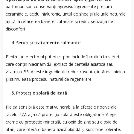
parfumuri sau conservanți agresivi. Ingrediente precum
ceramidele, acidul hialuronic, untul de shea și uleiurile naturale
ajută la refacerea barierei cutanate și reduc senzația de
disconfort.
Seruri și tratamente calmante
Pentru un efect mai puternic, poți include în rutina ta seruri
care conțin niacinamidă, extract de centella asiatica sau
vitamina B5. Aceste ingrediente reduc roșeața, întăresc pielea
și stimulează procesul natural de regenerare.
Protecție solară delicată
Pielea sensibilă este mai vulnerabilă la efectele nocive ale
razelor UV, așa că protecția solară este obligatorie. Alege
creme cu protecție minerală, cu oxid de zinc sau dioxid de
titan, care oferă o barieră fizică blândă și sunt bine tolerate.