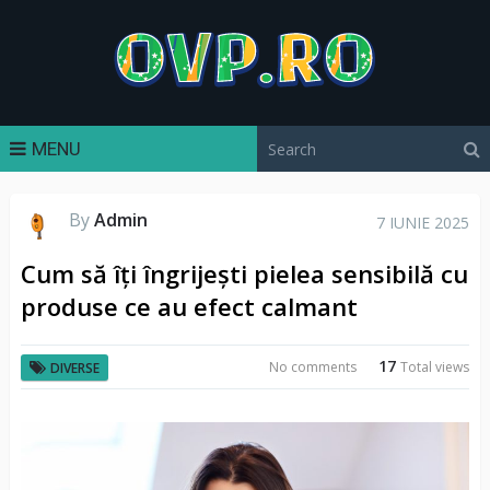
MENU
By
Admin
7 IUNIE 2025
Cum să îți îngrijești pielea sensibilă cu
produse ce au efect calmant
17
No comments
Total views
DIVERSE