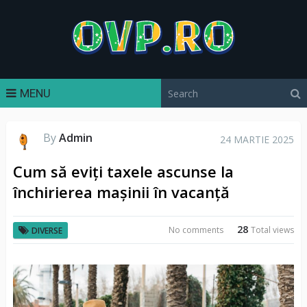
MENU
By
Admin
24 MARTIE 2025
Cum să eviți taxele ascunse la
închirierea mașinii în vacanță
28
No comments
Total views
DIVERSE