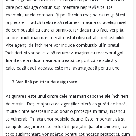
care pot adăuga costuri suplimentare neprevăzute. De
exemplu, unele companii îți pot închiria mașina cu un „plătești
la plecare” – adică trebuie să returnezi mașina cu același nivel
de combustibil cu care ai primit-o, iar dacă nu o faci, vei plăti
un preț mult mai mare decât costul obișnuit al combustibilului.
Alte agenții de închiriere vor include combustibilul în prețul
închirierii și vor solicita să returnezi mașina cu rezervorul gol.
Înainte de a ridica mașina, întreabă ce politică se aplică și
calculează dacă aceasta este mai avantajoasă pentru tine.
Verifică politica de asigurare
Asigurarea este unul dintre cele mai mari capcane ale închirierii
de mașini. Deși majoritatea agențiilor oferă asigurări de bază,
multe dintre acestea includ doar o protecție minimă, lăsându-
te vulnerabil în fața unor posibile daune. Este important să știi
ce tip de asigurare este inclusă în prețul inițial al închirierii și ce
taxe suplimentare vor apărea pentru extinderea protecției, cum