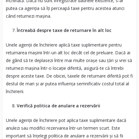
închiriată. Dacă nu sunt înregistrate daunele existente, s-ar
putea ca agenția să îți perceapă taxe pentru acestea atunci
când returnezi mașina.
Întreabă despre taxe de returnare în alt loc
Unele agenții de închiriere aplică taxe suplimentare pentru
returnarea mașinii într-un alt loc decât cel de preluare. Dacă ai
de gând să te deplasezi între mai multe orașe sau țări și vrei să
returnezi mașina într-o locație diferită, asigură-te că întrebi
despre aceste taxe. De obicei, taxele de returnare diferită pot fi
destul de mari și ar putea influența semnificativ costul total al
închirierii.
Verifică politica de anulare a rezervării
Unele agenții de închiriere pot aplica taxe suplimentare dacă
anulezi sau modifici rezervarea într-un termen scurt. Este
important să înțelegi politica de anulare a rezervării și să fii