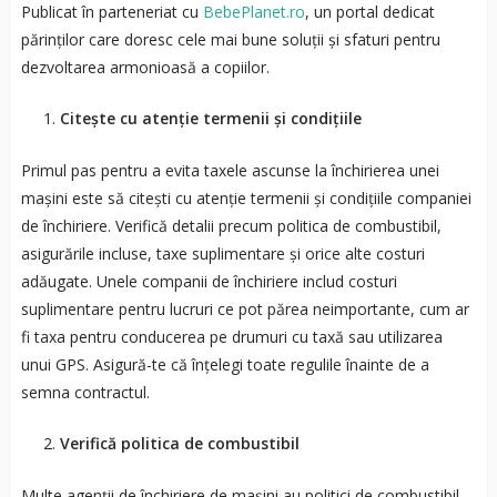
Publicat în parteneriat cu
BebePlanet.ro
, un portal dedicat
părinților care doresc cele mai bune soluții și sfaturi pentru
dezvoltarea armonioasă a copiilor.
Citește cu atenție termenii și condițiile
Primul pas pentru a evita taxele ascunse la închirierea unei
mașini este să citești cu atenție termenii și condițiile companiei
de închiriere. Verifică detalii precum politica de combustibil,
asigurările incluse, taxe suplimentare și orice alte costuri
adăugate. Unele companii de închiriere includ costuri
suplimentare pentru lucruri ce pot părea neimportante, cum ar
fi taxa pentru conducerea pe drumuri cu taxă sau utilizarea
unui GPS. Asigură-te că înțelegi toate regulile înainte de a
semna contractul.
Verifică politica de combustibil
Multe agenții de închiriere de mașini au politici de combustibil