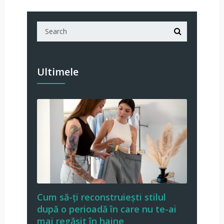
Ultimele
Cum să-ți reconstruiești stilul
după o perioadă în care nu te-ai
mai regăsit în haine