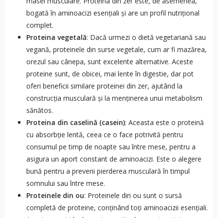
masei musculare. Proteina din zer este, de asemenea,
bogată în aminoacizi esențiali și are un profil nutrițional
complet.
Proteina vegetală
: Dacă urmezi o dietă vegetariană sau
vegană, proteinele din surse vegetale, cum ar fi mazărea,
orezul sau cânepa, sunt excelente alternative. Aceste
proteine sunt, de obicei, mai lente în digestie, dar pot
oferi beneficii similare proteinei din zer, ajutând la
construcția musculară și la menținerea unui metabolism
sănătos.
Proteina din caselină (casein)
: Aceasta este o proteină
cu absorbție lentă, ceea ce o face potrivită pentru
consumul pe timp de noapte sau între mese, pentru a
asigura un aport constant de aminoacizi. Este o alegere
bună pentru a preveni pierderea musculară în timpul
somnului sau între mese.
Proteinele din ou
: Proteinele din ou sunt o sursă
completă de proteine, conținând toți aminoacizii esențiali.