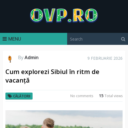
MENU
By
Admin
9 FEBRUARIE 2026
Cum explorezi Sibiul în ritm de
vacanță
15
No comments
Total views
CĂLĂTORII