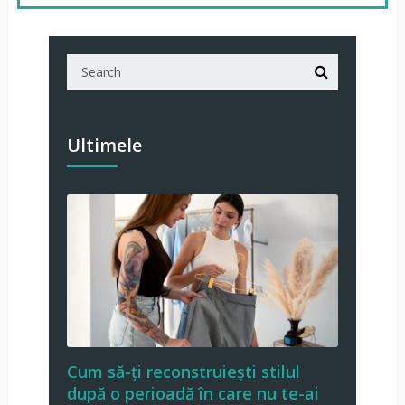
Ultimele
Cum să-ți reconstruiești stilul
după o perioadă în care nu te-ai