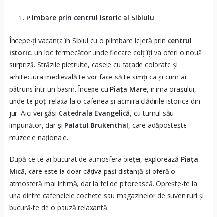
Plimbare prin centrul istoric al Sibiului
Începe-ți vacanța în Sibiul cu o plimbare lejeră prin
centrul
istoric
, un loc fermecător unde fiecare colț îți va oferi o nouă
surpriză. Străzile pietruite, casele cu fațade colorate și
arhitectura medievală te vor face să te simți ca și cum ai
pătruns într-un basm. Începe cu
Piața Mare
, inima orașului,
unde te poți relaxa la o cafenea și admira clădirile istorice din
jur. Aici vei găsi
Catedrala Evangelică
, cu turnul său
impunător, dar și
Palatul Brukenthal
, care adăpostește
muzeele naționale.
După ce te-ai bucurat de atmosfera pieței, explorează
Piața
Mică
, care este la doar câțiva pași distanță și oferă o
atmosferă mai intimă, dar la fel de pitorească. Oprește-te la
una dintre cafenelele cochete sau magazinelor de suveniruri și
bucură-te de o pauză relaxantă.