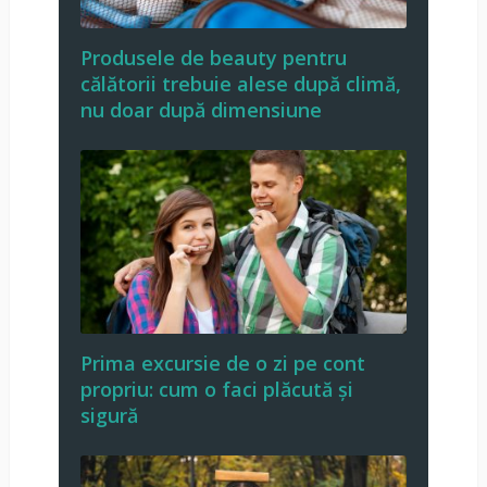
Produsele de beauty pentru
călătorii trebuie alese după climă,
nu doar după dimensiune
Prima excursie de o zi pe cont
propriu: cum o faci plăcută și
sigură