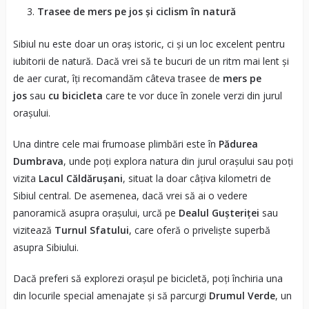
Trasee de mers pe jos și ciclism în natură
Sibiul nu este doar un oraș istoric, ci și un loc excelent pentru
iubitorii de natură. Dacă vrei să te bucuri de un ritm mai lent și
de aer curat, îți recomandăm câteva trasee de
mers pe
jos
sau
cu bicicleta
care te vor duce în zonele verzi din jurul
orașului.
Una dintre cele mai frumoase plimbări este în
Pădurea
Dumbrava
, unde poți explora natura din jurul orașului sau poți
vizita
Lacul Căldărușani
, situat la doar câțiva kilometri de
Sibiul central. De asemenea, dacă vrei să ai o vedere
panoramică asupra orașului, urcă pe
Dealul Gușteriței
sau
vizitează
Turnul Sfatului
, care oferă o priveliște superbă
asupra Sibiului.
Dacă preferi să explorezi orașul pe bicicletă, poți închiria una
din locurile special amenajate și să parcurgi
Drumul Verde
, un