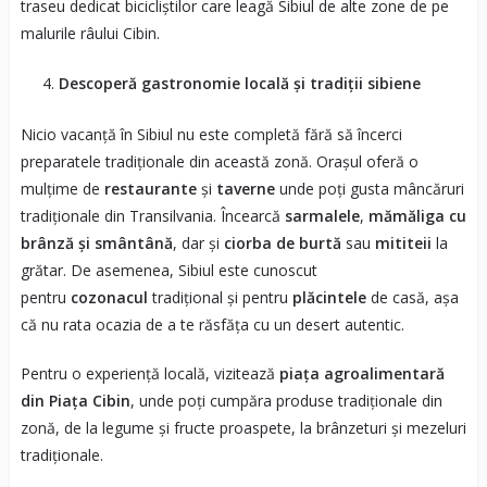
traseu dedicat bicicliștilor care leagă Sibiul de alte zone de pe
malurile râului Cibin.
Descoperă gastronomie locală și tradiții sibiene
Nicio vacanță în Sibiul nu este completă fără să încerci
preparatele tradiționale din această zonă. Orașul oferă o
mulțime de
restaurante
și
taverne
unde poți gusta mâncăruri
tradiționale din Transilvania. Încearcă
sarmalele
,
mămăliga cu
brânză și smântână
, dar și
ciorba de burtă
sau
mititeii
la
grătar. De asemenea, Sibiul este cunoscut
pentru
cozonacul
tradițional și pentru
plăcintele
de casă, așa
că nu rata ocazia de a te răsfăța cu un desert autentic.
Pentru o experiență locală, vizitează
piața agroalimentară
din Piața Cibin
, unde poți cumpăra produse tradiționale din
zonă, de la legume și fructe proaspete, la brânzeturi și mezeluri
tradiționale.