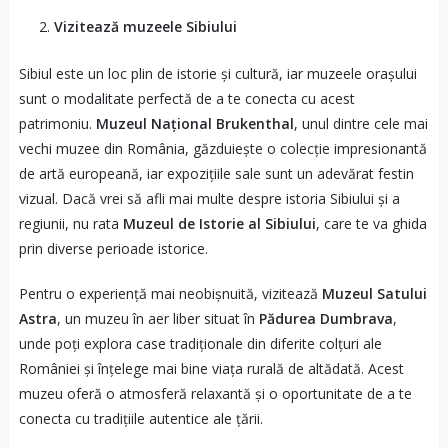
Vizitează muzeele Sibiului
Sibiul este un loc plin de istorie și cultură, iar muzeele orașului
sunt o modalitate perfectă de a te conecta cu acest
patrimoniu.
Muzeul Național Brukenthal
, unul dintre cele mai
vechi muzee din România, găzduiește o colecție impresionantă
de artă europeană, iar expozițiile sale sunt un adevărat festin
vizual. Dacă vrei să afli mai multe despre istoria Sibiului și a
regiunii, nu rata
Muzeul de Istorie al Sibiului
, care te va ghida
prin diverse perioade istorice.
Pentru o experiență mai neobișnuită, vizitează
Muzeul Satului
Astra
, un muzeu în aer liber situat în
Pădurea Dumbrava
,
unde poți explora case tradiționale din diferite colțuri ale
României și înțelege mai bine viața rurală de altădată. Acest
muzeu oferă o atmosferă relaxantă și o oportunitate de a te
conecta cu tradițiile autentice ale țării.