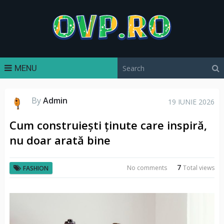
MENU
By
Admin
19 IUNIE 2026
Cum construiești ținute care inspiră,
nu doar arată bine
7
No comments
Total views
FASHION