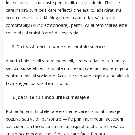
Începe prin a-ți cunoaște personalitatea și valorile. Ținutele
care inspiră sunt cele care reflectă cine ești cu adevărat, nu
doar ce este la modă. Alege piese care te fac să te simți
confortabil(ă) și încrezător(oare), pentru că autenticitatea este
cea mai puternică formă de inspirație.
Optează pentru haine sustenabile și etice
A purta haine realizate responsabil, din materiale eco-friendly
sau din surse etice, transmite un mesaj puternic despre grija ta
pentru mediu și societate. Acest lucru poate inspira și pe alții să
facă alegeri conștiente în modă.
Joacă-te cu simbolurile și mesajele
Poți adăuga în ținutele tale elemente care transmit mesaje
pozitive sau valori personale — fie prin imprimeuri, accesorii
sau culori. Un tricou cu un mesaj inspirațional sau o broșă cu
un simbol important pot fi detalii care fac diferența.