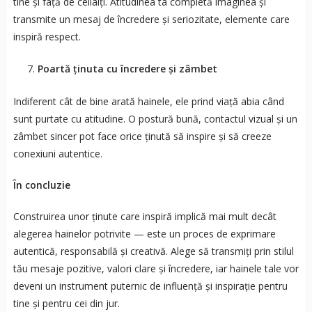
tine și față de ceilalți. Atitudinea ta completă imaginea și
transmite un mesaj de încredere și seriozitate, elemente care
inspiră respect.
Poartă ținuta cu încredere și zâmbet
Indiferent cât de bine arată hainele, ele prind viață abia când
sunt purtate cu atitudine. O postură bună, contactul vizual și un
zâmbet sincer pot face orice ținută să inspire și să creeze
conexiuni autentice.
În concluzie
Construirea unor ținute care inspiră implică mai mult decât
alegerea hainelor potrivite — este un proces de exprimare
autentică, responsabilă și creativă. Alege să transmiți prin stilul
tău mesaje pozitive, valori clare și încredere, iar hainele tale vor
deveni un instrument puternic de influență și inspirație pentru
tine și pentru cei din jur.