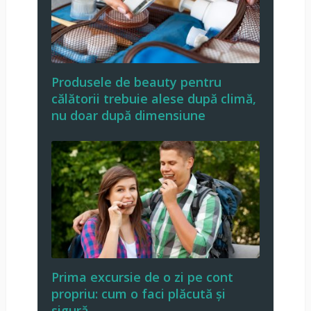
Produsele de beauty pentru
călătorii trebuie alese după climă,
nu doar după dimensiune
Prima excursie de o zi pe cont
propriu: cum o faci plăcută și
sigură