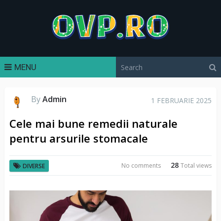
MENU
By
Admin
1 FEBRUARIE 2025
Cele mai bune remedii naturale
pentru arsurile stomacale
28
No comments
Total views
DIVERSE