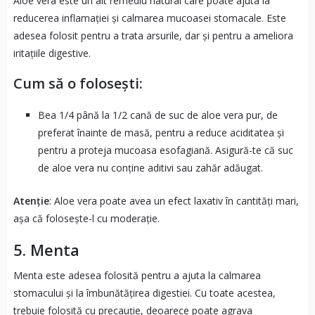
Aloe vera este un alt remediu natural care poate ajuta la
reducerea inflamației și calmarea mucoasei stomacale. Este
adesea folosit pentru a trata arsurile, dar și pentru a ameliora
iritațiile digestive.
Cum să o folosești:
Bea 1/4 până la 1/2 cană de suc de aloe vera pur, de
preferat înainte de masă, pentru a reduce aciditatea și
pentru a proteja mucoasa esofagiană. Asigură-te că suc
de aloe vera nu conține aditivi sau zahăr adăugat.
Atenție
: Aloe vera poate avea un efect laxativ în cantități mari,
așa că folosește-l cu moderație.
5.
Menta
Menta este adesea folosită pentru a ajuta la calmarea
stomacului și la îmbunătățirea digestiei. Cu toate acestea,
trebuie folosită cu precauție, deoarece poate agrava