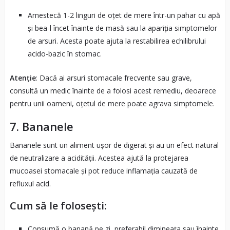
Amestecă 1-2 linguri de oțet de mere într-un pahar cu apă
și bea-l încet înainte de masă sau la apariția simptomelor
de arsuri. Acesta poate ajuta la restabilirea echilibrului
acido-bazic în stomac.
Atenție
: Dacă ai arsuri stomacale frecvente sau grave,
consultă un medic înainte de a folosi acest remediu, deoarece
pentru unii oameni, oțetul de mere poate agrava simptomele.
7.
Bananele
Bananele sunt un aliment ușor de digerat și au un efect natural
de neutralizare a acidității. Acestea ajută la protejarea
mucoasei stomacale și pot reduce inflamația cauzată de
refluxul acid.
Cum să le folosești:
Consumă o banană pe zi, preferabil dimineața sau înainte