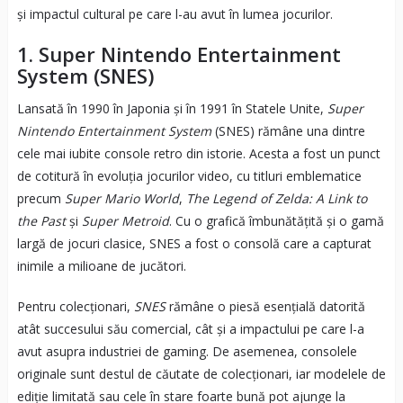
și impactul cultural pe care l-au avut în lumea jocurilor.
1.
Super Nintendo Entertainment
System (SNES)
Lansată în 1990 în Japonia și în 1991 în Statele Unite,
Super
Nintendo Entertainment System
(SNES) rămâne una dintre
cele mai iubite console retro din istorie. Acesta a fost un punct
de cotitură în evoluția jocurilor video, cu titluri emblematice
precum
Super Mario World
,
The Legend of Zelda: A Link to
the Past
și
Super Metroid
. Cu o grafică îmbunătățită și o gamă
largă de jocuri clasice, SNES a fost o consolă care a capturat
inimile a milioane de jucători.
Pentru colecționari,
SNES
rămâne o piesă esențială datorită
atât succesului său comercial, cât și a impactului pe care l-a
avut asupra industriei de gaming. De asemenea, consolele
originale sunt destul de căutate de colecționari, iar modelele de
ediție limitată sau cele în stare foarte bună pot ajunge la