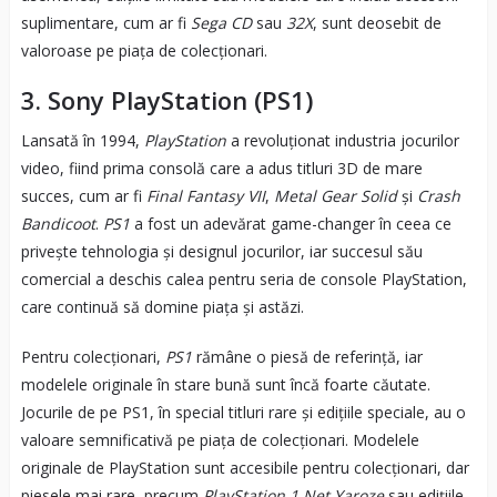
suplimentare, cum ar fi
Sega CD
sau
32X
, sunt deosebit de
valoroase pe piața de colecționari.
3.
Sony PlayStation (PS1)
Lansată în 1994,
PlayStation
a revoluționat industria jocurilor
video, fiind prima consolă care a adus titluri 3D de mare
succes, cum ar fi
Final Fantasy VII
,
Metal Gear Solid
și
Crash
Bandicoot
.
PS1
a fost un adevărat game-changer în ceea ce
privește tehnologia și designul jocurilor, iar succesul său
comercial a deschis calea pentru seria de console PlayStation,
care continuă să domine piața și astăzi.
Pentru colecționari,
PS1
rămâne o piesă de referință, iar
modelele originale în stare bună sunt încă foarte căutate.
Jocurile de pe PS1, în special titluri rare și edițiile speciale, au o
valoare semnificativă pe piața de colecționari. Modelele
originale de PlayStation sunt accesibile pentru colecționari, dar
piesele mai rare, precum
PlayStation 1 Net Yaroze
sau edițiile