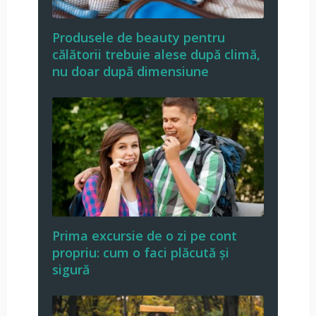
Produsele de beauty pentru
călătorii trebuie alese după climă,
nu doar după dimensiune
Prima excursie de o zi pe cont
propriu: cum o faci plăcută și
sigură