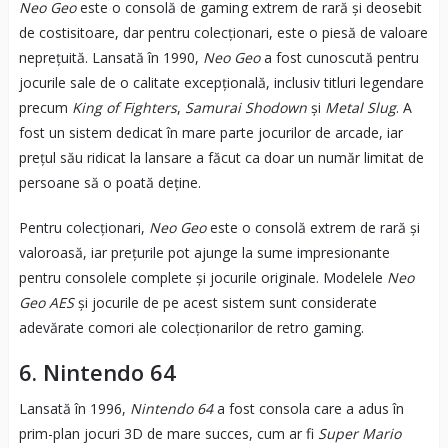
Neo Geo
este o consolă de gaming extrem de rară și deosebit
de costisitoare, dar pentru colecționari, este o piesă de valoare
neprețuită. Lansată în 1990,
Neo Geo
a fost cunoscută pentru
jocurile sale de o calitate excepțională, inclusiv titluri legendare
precum
King of Fighters
,
Samurai Shodown
și
Metal Slug
. A
fost un sistem dedicat în mare parte jocurilor de arcade, iar
prețul său ridicat la lansare a făcut ca doar un număr limitat de
persoane să o poată deține.
Pentru colecționari,
Neo Geo
este o consolă extrem de rară și
valoroasă, iar prețurile pot ajunge la sume impresionante
pentru consolele complete și jocurile originale. Modelele
Neo
Geo AES
și jocurile de pe acest sistem sunt considerate
adevărate comori ale colecționarilor de retro gaming.
6.
Nintendo 64
Lansată în 1996,
Nintendo 64
a fost consola care a adus în
prim-plan jocuri 3D de mare succes, cum ar fi
Super Mario