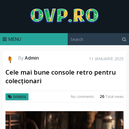
MENU
By
Admin
11 IANUARIE 2025
Cele mai bune console retro pentru
colecționari
26
No comments
Total views
DIVERSE