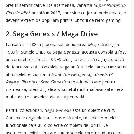
prețuri semnificative. De asemenea, varianta
Super Nintendo
Classic Mini
lansată în 2017, care vine cu jocuri preinstalate, a
devenit extrem de populară printre iubitorii de retro gaming.
2.
Sega Genesis / Mega Drive
Lansată în 1988 în Japonia sub denumirea
Mega Drive
și în
1989 în Statele Unite ca
Sega Genesis
, această consolă a fost
un competitor direct al SNES-ului și a reușit să câștige o bază
de fani devotată. Consolele Sega au fost cele care au introdus
titluri celebre, cum ar fi
Sonic the Hedgehog
,
Streets of
Rage
și
Phantasy Star
.
Genesis
a fost inovatoare pentru
vremea sa, oferind grafica și sunetul mult mai avansate decât
multe dintre consolele din acea perioadă.
Pentru colecționari,
Sega Genesis
este un obiect de cult.
Consolele originale sunt foarte căutate, mai ales modelele
funcționale care au o colecție completă de jocuri. De
asemenea, edițiile limitate sau modelele care includ accesorii