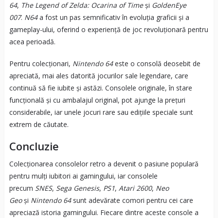
64
,
The Legend of Zelda: Ocarina of Time
și
GoldenEye
007
.
N64
a fost un pas semnificativ în evoluția graficii și a
gameplay-ului, oferind o experiență de joc revoluționară pentru
acea perioadă.
Pentru colecționari,
Nintendo 64
este o consolă deosebit de
apreciată, mai ales datorită jocurilor sale legendare, care
continuă să fie iubite și astăzi. Consolele originale, în stare
funcțională și cu ambalajul original, pot ajunge la prețuri
considerabile, iar unele jocuri rare sau edițiile speciale sunt
extrem de căutate.
Concluzie
Colecționarea consolelor retro a devenit o pasiune populară
pentru mulți iubitori ai gamingului, iar consolele
precum
SNES
,
Sega Genesis
,
PS1
,
Atari 2600
,
Neo
Geo
și
Nintendo 64
sunt adevărate comori pentru cei care
apreciază istoria gamingului. Fiecare dintre aceste console a