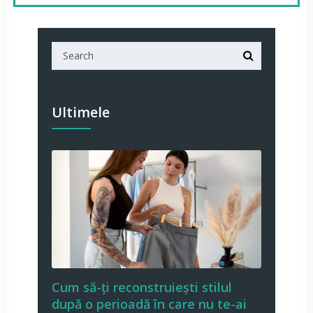
Ultimele
Cum să-ți reconstruiești stilul
după o perioadă în care nu te-ai