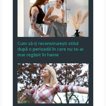
Cum să-ți reconstruiești stilul
după o perioadă în care nu te-ai
mai regăsit în haine