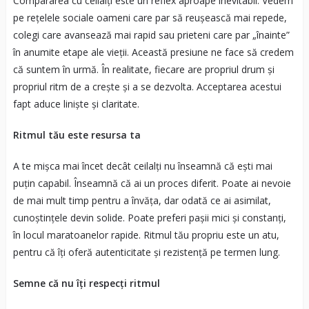
Compararea cu ceilalți este un reflex aproape inevitabil. Vedem
pe rețelele sociale oameni care par să reușească mai repede,
colegi care avansează mai rapid sau prieteni care par „înainte”
în anumite etape ale vieții. Această presiune ne face să credem
că suntem în urmă. În realitate, fiecare are propriul drum și
propriul ritm de a crește și a se dezvolta. Acceptarea acestui
fapt aduce liniște și claritate.
Ritmul tău este resursa ta
A te mișca mai încet decât ceilalți nu înseamnă că ești mai
puțin capabil. Înseamnă că ai un proces diferit. Poate ai nevoie
de mai mult timp pentru a învăța, dar odată ce ai asimilat,
cunoștințele devin solide. Poate preferi pașii mici și constanți,
în locul maratoanelor rapide. Ritmul tău propriu este un atu,
pentru că îți oferă autenticitate și rezistență pe termen lung.
Semne că nu îți respecți ritmul