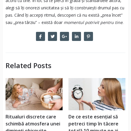
acord cu tine. În loc să te pierzi în graba și standardele altora,
alegi să îți onorezi unicitatea și să îți construiești drumul pas cu
pas. Când îți accepți ritmul, descoperi că nu există „prea încet”
sau „prea târziu” – există doar
momentul potrivit pentru tine
.
Related Posts
Ritualuri discrete care
De ce este esențial să
schimbă atmosfera unei
petreci timp în tăcere
dimineți obișnuite
totală 10 minute pe zi