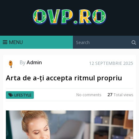
MENU
By
Admin
12 SEPTEMBRIE 2025
Arta de a-ți accepta ritmul propriu
27
No comments
Total views
LIFESTYLE