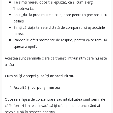
Te simți mereu obosit și epuizat, ca și cum alergi
împotriva ta.
Spui „da” la prea multe lucruri, doar pentru a ține pasul cu
ceilalți.
Simți că viața ta este dictată de comparații și așteptările
altora.
Rareori îți oferi momente de respiro, pentru că te temi să
„pierzi timpul”.
Acestea sunt semnale clare că trăiești într-un ritm care nu este
al tău.
Cum să îți accepți și să îți onorezi ritmul
Ascultă-ți corpul și mintea
Oboseala, lipsa de concentrare sau iritabilitatea sunt semnale
că îți forțezi limitele. Învață să îți oferi pauze atunci când ai
nevoie și să îți respecți energia.