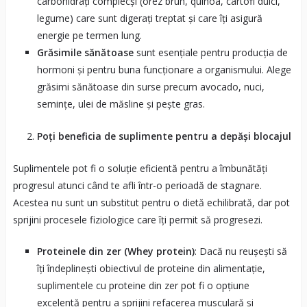
carbohidrați complecși (orez brun, quinoa, cartofi dulci,
legume) care sunt digerați treptat și care îți asigură
energie pe termen lung.
Grăsimile sănătoase
sunt esențiale pentru producția de
hormoni și pentru buna funcționare a organismului. Alege
grăsimi sănătoase din surse precum avocado, nuci,
semințe, ulei de măsline și pește gras.
Poți beneficia de suplimente pentru a depăși blocajul
Suplimentele pot fi o soluție eficientă pentru a îmbunătăți
progresul atunci când te afli într-o perioadă de stagnare.
Acestea nu sunt un substitut pentru o dietă echilibrată, dar pot
sprijini procesele fiziologice care îți permit să progresezi.
Proteinele din zer (Whey protein)
: Dacă nu reușești să
îți îndeplinești obiectivul de proteine din alimentație,
suplimentele cu proteine din zer pot fi o opțiune
excelentă pentru a sprijini refacerea musculară și