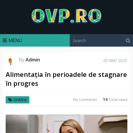
MENU
By
Admin
20 MAI 2025
Alimentația în perioadele de stagnare
în progres
14
No comments
Total views
DIVERSE