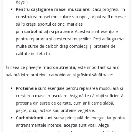
days”).
Pentru câștigarea masei musculare
: Dacă progresul în
construirea masei musculare s-a oprit, ar putea fi necesar
să îți crești aportul caloric, mai ales
prin
carbohidrați
și
proteine
. Acestea sunt esențiale
pentru repararea și creșterea mușchilor. Poți adăuga mai
multe surse de carbohidrați complecși și proteine de
calitate în dieta ta.
În ceea ce privește
macronutrienții
, este important să ai o
balanță între proteine, carbohidrați și grăsimi sănătoase:
Proteinele
sunt esențiale pentru repararea musculară și
creșterea masei musculare. Asigură-te că obții suficientă
proteină din surse de calitate, cum ar fi carne slabă,
pește, ouă, lactate sau proteine vegetale.
Carbohidrații
sunt sursa principală de energie, iar pentru
antrenamentele intense, aceștia sunt vitali. Alege