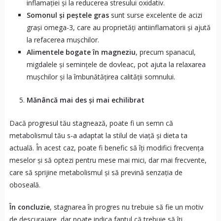
inflamației și la reducerea stresului oxidativ.
Somonul și peștele gras
sunt surse excelente de acizi
grași omega-3, care au proprietăți antiinflamatorii și ajută
la refacerea mușchilor.
Alimentele bogate în magneziu
, precum spanacul,
migdalele și semințele de dovleac, pot ajuta la relaxarea
mușchilor și la îmbunătățirea calității somnului.
Mănâncă mai des și mai echilibrat
Dacă progresul tău stagnează, poate fi un semn că
metabolismul tău s-a adaptat la stilul de viață și dieta ta
actuală. În acest caz, poate fi benefic să îți modifici frecvența
meselor și să optezi pentru mese mai mici, dar mai frecvente,
care să sprijine metabolismul și să prevină senzația de
oboseală.
În concluzie
, stagnarea în progres nu trebuie să fie un motiv
de descurajare, dar poate indica faptul că trebuie să îți