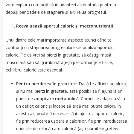
vom explora cum poți să îți adaptezi alimentația pentru a
depăși perioadele de stagnare și a-ți relua progresul.
Reevaluează aportul caloric și macronutrienții
Unul dintre cele mai importante aspecte atunci când te
confrunți cu stagnarea progresului este analiza aportului
caloric. Fie că vrei să pierzi în greutate, să câștigi masă
musculară sau să îți îmbunătățești performanțele fizice,
echilibrul caloric este esențial.
Pentru pierderea în greutate
: Dacă te afli într-un blocaj
și nu mai pierzi în greutate, este posibil să fi ajuns la un
punct de
adaptare metabolică
. Corpul se adaptează la
un deficit caloric și începe să ardă mai puține calorii. În
acest caz, poate fi necesar să îți ajustezi aportul caloric,
fie prin reducerea ușoară a caloriilor, fie prin introducerea
unei zile de reîncărcare calorică (așa-numitele „refeed