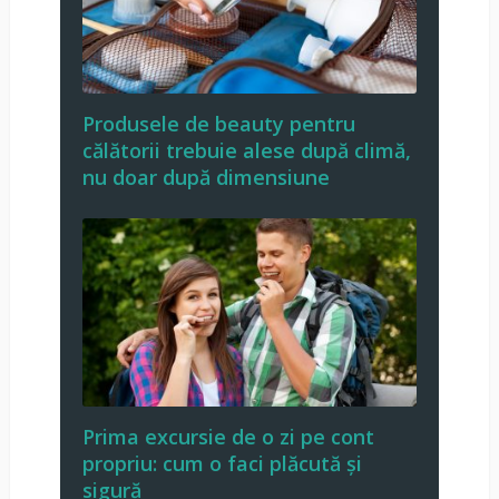
Produsele de beauty pentru
călătorii trebuie alese după climă,
nu doar după dimensiune
Prima excursie de o zi pe cont
propriu: cum o faci plăcută și
sigură