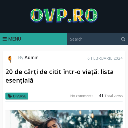
MENU
By
Admin
6 FEBRUARIE 2024
20 de cărți de citit într-o viață: lista
esențială
41
No comments
Total views
DIVERSE