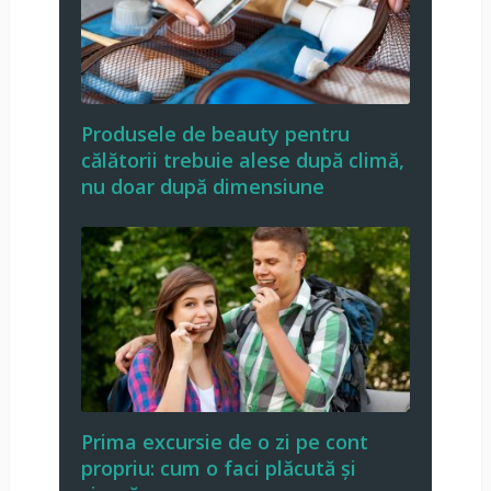
Produsele de beauty pentru
călătorii trebuie alese după climă,
nu doar după dimensiune
Prima excursie de o zi pe cont
propriu: cum o faci plăcută și